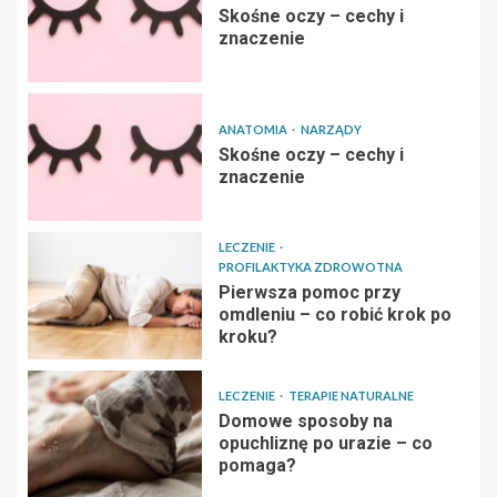
Skośne oczy – cechy i
znaczenie
ANATOMIA
NARZĄDY
Skośne oczy – cechy i
znaczenie
LECZENIE
PROFILAKTYKA ZDROWOTNA
Pierwsza pomoc przy
omdleniu – co robić krok po
kroku?
LECZENIE
TERAPIE NATURALNE
Domowe sposoby na
opuchliznę po urazie – co
pomaga?