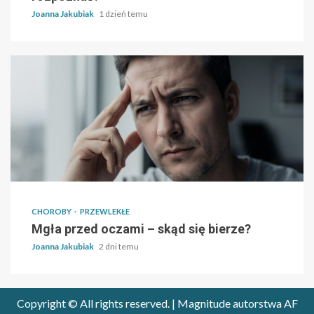
Joanna Jakubiak
1 dzień temu
CHOROBY
PRZEWLEKŁE
Mgła przed oczami – skąd się bierze?
Joanna Jakubiak
2 dni temu
Copyright © All rights reserved.
|
Magnitude
autorstwa AF