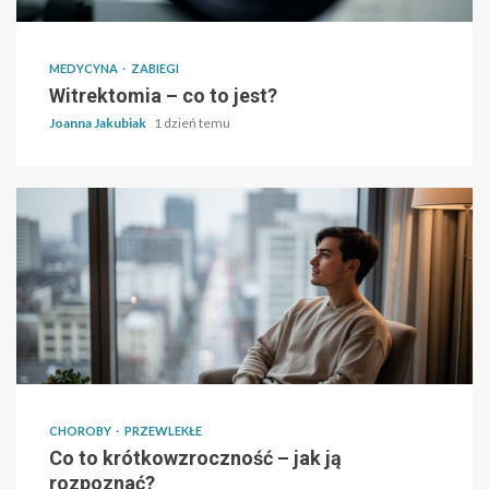
MEDYCYNA
ZABIEGI
Witrektomia – co to jest?
Joanna Jakubiak
1 dzień temu
CHOROBY
PRZEWLEKŁE
Co to krótkowzroczność – jak ją
rozpoznać?