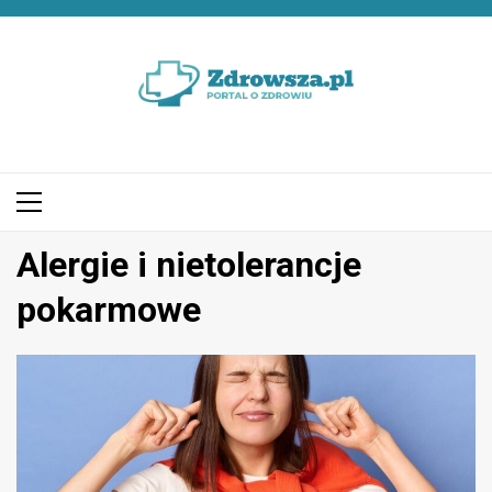
Przejdź
do
treści
Menu
główne
Alergie i nietolerancje
pokarmowe