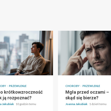
ROBY
PRZEWLEKŁE
CHOROBY
PRZEWLEKŁE
to krótkowzroczność
Mgła przed oczami –
ak ją rozpoznać?
skąd się bierze?
a Jakubiak
10 godzin temu
Joanna Jakubiak
1 dzień temu