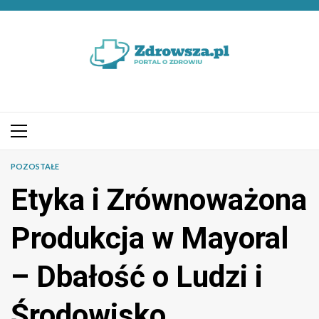
Przejdź
do
treści
Menu
główne
POZOSTAŁE
Etyka i Zrównoważona
Produkcja w Mayoral
– Dbałość o Ludzi i
Środowisko