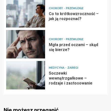
CHOROBY
PRZEWLEKŁE
Co to krótkowzroczność –
jak ją rozpoznać?
CHOROBY
PRZEWLEKŁE
Mgła przed oczami – skąd
się bierze?
MEDYCYNA
ZABIEGI
Soczewki
wewnątrzgałkowe –
rodzaje i zastosowanie
Nie możesz przegapić