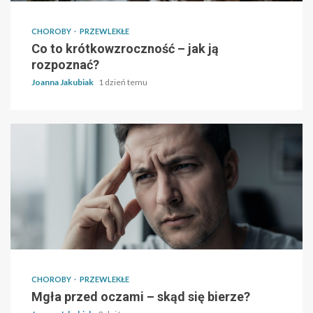
CHOROBY
PRZEWLEKŁE
Co to krótkowzroczność – jak ją
rozpoznać?
Joanna Jakubiak
1 dzień temu
CHOROBY
PRZEWLEKŁE
Mgła przed oczami – skąd się bierze?