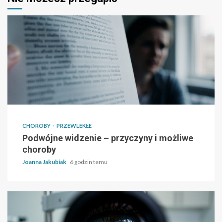
CHOROBY
PRZEWLEKŁE
Podwójne widzenie – przyczyny i możliwe
choroby
Joanna Jakubiak
6 godzin temu