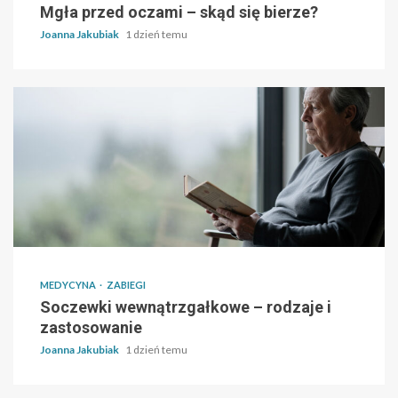
Mgła przed oczami – skąd się bierze?
Joanna Jakubiak
1 dzień temu
MEDYCYNA
ZABIEGI
Soczewki wewnątrzgałkowe – rodzaje i
zastosowanie
Joanna Jakubiak
1 dzień temu