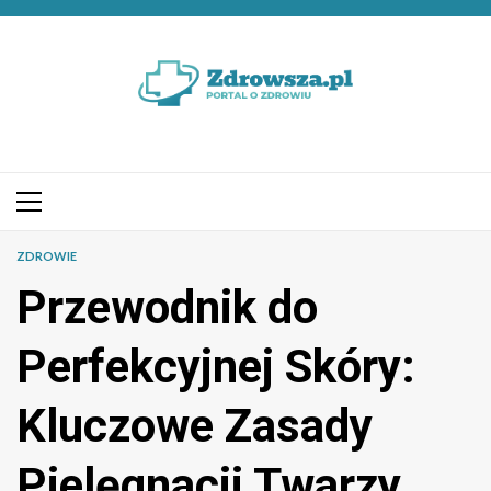
Przejdź
do
treści
Menu
główne
ZDROWIE
Przewodnik do
Perfekcyjnej Skóry:
Kluczowe Zasady
Pielęgnacji Twarzy