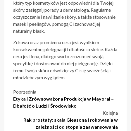
który typ kosmetyków jest odpowiedni dla Twojej
skóry, zasięgnij porady u dermatologa. Regularne
oczyszczanie i nawilżanie skóry, a także stosowanie
masek i peelingów, pomogą Ci zachować jej
naturalny blask.
Zdrowa oraz promienna cera jest wynikiem
konsekwentnej pielęgnacji i dbałości o siebie. Każda
cera jest inna, dlatego warto zrozumieć swoją
specyfikę i dostosować do niej pielęgnację. Dzięki
temu Twoja skóra odwdzięczy Ci się świeżością i
młodzieńczym wyglądem.
Nawigacja
Poprzednia
Etyka i Zrównoważona Produkcja w Mayoral –
wpisu
Dbałość o Ludzi i Środowisko
Kolejna
Rak prostaty: skala Gleasona i rokowania w
zależności od stopnia zaawansowania