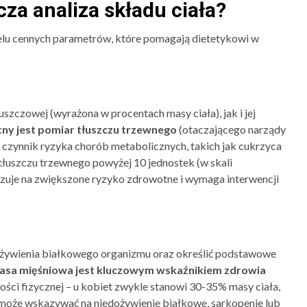
za analiza składu ciała?
elu cennych parametrów, które pomagają dietetykowi w
uszczowej (wyrażona w procentach masy ciała), jak i jej
tny jest pomiar tłuszczu trzewnego
(otaczającego narządy
czynnik ryzyka chorób metabolicznych, takich jak cukrzyca
 tłuszczu trzewnego powyżej 10 jednostek (w skali
zuje na zwiększone ryzyko zdrowotne i wymaga interwencji
dżywienia białkowego organizmu oraz określić podstawowe
sa mięśniowa jest kluczowym wskaźnikiem zdrowia
wności fizycznej – u kobiet zwykle stanowi 30-35% masy ciała,
może wskazywać na niedożywienie białkowe, sarkopenie lub