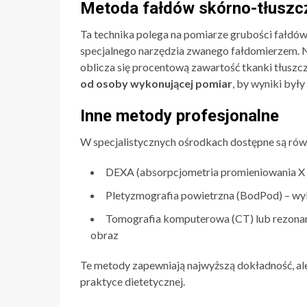
Metoda fałdów skórno-tłusz
Ta technika polega na pomiarze grubości fałdó
specjalnego narzędzia zwanego fałdomierzem. N
oblicza się procentową zawartość tkanki tłuszc
od osoby wykonującej pomiar
, by wyniki był
Inne metody profesjonalne
W specjalistycznych ośrodkach dostępne są rów
DEXA (absorpcjometria promieniowania X o
Pletyzmografia powietrzna (BodPod) – wyk
Tomografia komputerowa (CT) lub rezonan
obraz
Te metody zapewniają najwyższą dokładność, ale 
praktyce dietetycznej.