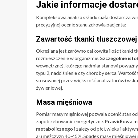
Jakie informacje dostarc
Kompleksowa analiza składu ciała dostarcza wi
precyzyjnej ocenie stanu zdrowia pacjenta:
Zawartość tkanki tłuszczowej
Określana jest zarówno całkowita ilość tkanki tł
rozmieszczenie w organizmie.
Szczególnie isto
wewnętrzne), którego nadmiar stanowi poważny 
typu 2, nadciśnienie czy choroby serca. Wartość
stosowanej przez większość analizatorów) wska
żywieniowej.
Masa mięśniowa
Pomiar masy mięśniowej pozwala ocenić stan o
zapotrzebowanie energetyczne.
Prawidłowa ma
metabolicznego
i zależy od płci, wieku i akty
a u mężczyzn 40-45%. Spadek masy mięśniowej 