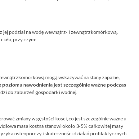
e
z jej podział na wodę wewnątrz- i zewnątrzkomórkową.
iała, przy czym:
i zewnątrzkomórkową mogą wskazywać na stany zapalne,
 poziomu nawodnienia jest szczególnie ważne podczas
odzi do zaburzeń gospodarki wodnej.
ować zmiany w gęstości kości, co jest szczególnie ważne u
widłowa masa kostna stanowi około 3-5% całkowitej masy
yzyka osteoporozy i skuteczności działań profilaktycznych.