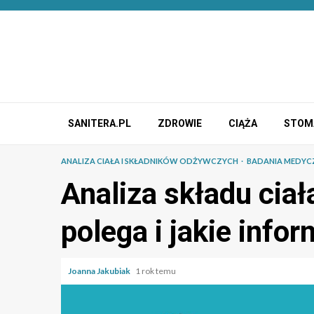
Przejdź
do
treści
SANITERA.PL
ZDROWIE
CIĄŻA
STOM
ANALIZA CIAŁA I SKŁADNIKÓW ODŻYWCZYCH
BADANIA MEDYC
Analiza składu ciał
polega i jakie info
Joanna Jakubiak
1 rok temu