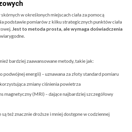
czowych
w skórnych w określonych miejscach ciała za pomocą
a podstawie pomiarów z kilku strategicznych punktów ciała
zowej.
Jest to metoda prosta, ale wymaga doświadczenia
y wiarygodne.
nież bardziej zaawansowane metody, takie jak:
 podwójnej energii) – uznawana za złoty standard pomiaru
orzystująca zmiany ciśnienia powietrza
s magnetyczny (MRI) – dające najbardziej szczegółowy
są też znacznie droższe i mniej dostępne w codziennej