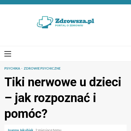
Przejdź
do
treści
Menu
główne
PSYCHIKA
ZDROWIE PSYCHICZNE
Tiki nerwowe u dzieci
– jak rozpoznać i
pomóc?
Joanna Jakubiak
2 miesiące temu