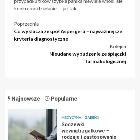
przypadku tików szybka panika niewiele wnosi, ale
konkretne działanie — już tak.
Nawigacja
Poprzednia
Co wyklucza zespół Aspergera – najważniejsze
wpisu
kryteria diagnostyczne
Kolejna
Nieudane wybudzenie ze śpiączki
farmakologicznej
Najnowsze
Popularne
MEDYCYNA
ZABIEGI
Soczewki
wewnątrzgałkowe –
rodzaje i zastosowanie