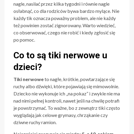
nagle, nasilać przez kilka tygodni i równie nagle
osłabnąć, co dla rodziców bywa bardzo mylące. Nie
każdy tik oznacza poważny problem, ale nie każdy
też powinien zostać zignorowany. Warto wiedzieć,
co obserwować, czego nie robić i kiedy zgłosić się
po pomoc.
Co to są tiki nerwowe u
dzieci?
Tiki nerwowe
to nagłe, krótkie, powtarzające się
ruchy albo dźwięki, które pojawiają się mimowolnie.
Dziecko nie wykonuje ich „na pokaz” i zwykle nie ma
nad nimi pełnej kontroli, nawet jeśli na chwilę potrafi
je powstrzymać. To ważne, bo z zewnątrz tiki często
wyglądają jak celowe grymasy, chrząkanie czy
dziwne ruchy ramion.
Najczęściej zaczynają się między
5. a 10. rokiem