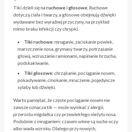
Tiki dzieli się na
ruchowe
i
głosowe
. Ruchowe
dotyczą ciała i twarzy, a głosowe obejmują dźwięki
wydawane bez wyraźnej przyczyny, na przykład
mimo braku infekcji czy chrypki.
Tiki ruchowe:
mruganie, zaciskanie powiek,
marszczenie nosa, grymasy twarzy, potrząsanie
głową, wzruszanie ramionami, napinanie brzucha,
podskakiwanie.
Tiki głosowe:
chrząkanie, pociąganie nosem,
pokasływanie, cmokanie, mruczenie, pojedyncze
sylaby lub dźwięki.
Warto pamiętać, że częste pociąganie nosem nie
zawsze oznacza tik — może wynikać z alergii,
przerostu migdałka czy przewlekłego nieżytu nosa.
Podobnie z mruganiem: czasem winne są suche oczy
albo wada wzroku. Dlatego przy nowych,