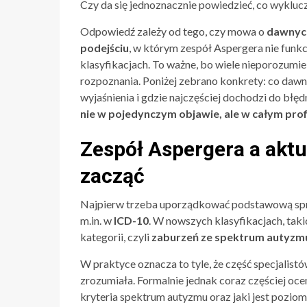
Czy da się jednoznacznie powiedzieć, co wykluc
Odpowiedź zależy od tego, czy mowa o
dawnych
podejściu
, w którym zespół Aspergera nie funk
klasyfikacjach. To ważne, bo wiele nieporozumie
rozpoznania. Poniżej zebrano konkrety: co dawn
wyjaśnienia i gdzie najczęściej dochodzi do błęd
nie w pojedynczym objawie, ale w całym prof
Zespół Aspergera a aktu
zacząć
Najpierw trzeba uporządkować podstawową sp
m.in. w
ICD-10
. W nowszych klasyfikacjach, taki
kategorii, czyli
zaburzeń ze spektrum autyzm
W praktyce oznacza to tyle, że część specjalistó
zrozumiała. Formalnie jednak coraz częściej oceni
kryteria spektrum autyzmu oraz jaki jest pozi