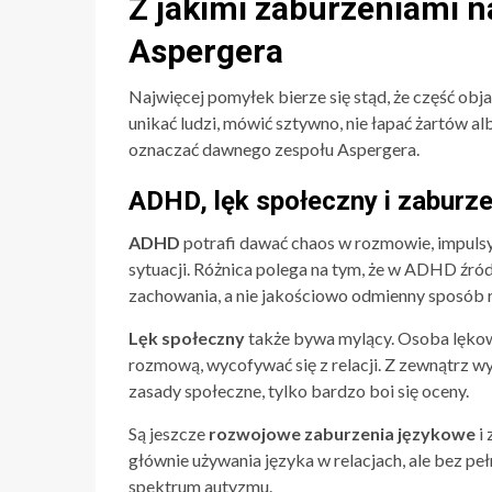
Z jakimi zaburzeniami na
Aspergera
Najwięcej pomyłek bierze się stąd, że część o
unikać ludzi, mówić sztywno, nie łapać żartów al
oznaczać dawnego zespołu Aspergera.
ADHD, lęk społeczny i zaburze
ADHD
potrafi dawać chaos w rozmowie, impuls
sytuacji. Różnica polega na tym, że w ADHD źród
zachowania, a nie jakościowo odmienny sposób r
Lęk społeczny
także bywa mylący. Osoba lękow
rozmową, wycofywać się z relacji. Z zewnątrz wy
zasady społeczne, tylko bardzo boi się oceny.
Są jeszcze
rozwojowe zaburzenia językowe
i 
głównie używania języka w relacjach, ale bez p
spektrum autyzmu.