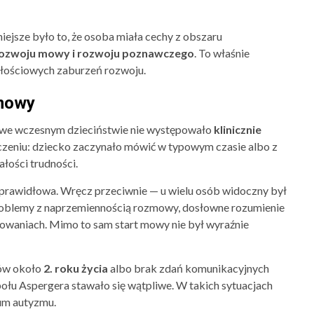
iejsze było to, że osoba miała cechy z obszaru
 rozwoju mowy i rozwoju poznawczego
. To właśnie
ałościowych zaburzeń rozwoju.
 mowy
e we wczesnym dzieciństwie nie występowało
klinicznie
czeniu: dziecko zaczynało mówić w typowym czasie albo z
ałości trudności.
 prawidłowa. Wręcz przeciwnie — u wielu osób widoczny był
problemy z naprzemiennością rozmowy, dosłowne rozumienie
owaniach. Mimo to sam start mowy nie był wyraźnie
łów około
2. roku życia
albo brak zdań komunikacyjnych
połu Aspergera stawało się wątpliwe. W takich sytuacjach
rum autyzmu.