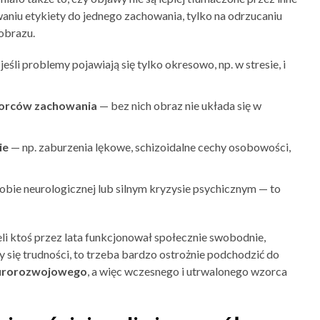
niu etykiety do jednego zachowania, tylko na odrzucaniu
 obrazu.
jeśli problemy pojawiają się tylko okresowo, np. w stresie, i
zorców zachowania
— bez nich obraz nie układa się w
ie
— np. zaburzenia lękowe, schizoidalne cechy osobowości,
robie neurologicznej lub silnym kryzysie psychicznym — to
li ktoś przez lata funkcjonował społecznie swobodnie,
ły się trudności, to trzeba bardzo ostrożnie podchodzić do
urorozwojowego
, a więc wczesnego i utrwalonego wzorca