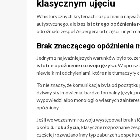
klasycznym ujęciu
W historycznych kryteriach rozpoznania najważn
autystycznego, ale
bez istotnego opóźnienia
odróżniało zespół Aspergera od części innych c
Brak znaczącego opóźnienia
Jednym z najważniejszych warunków było to, ż
istotne opóźnienie rozwoju języka
. W uprosz
niewielkimi odchyleniami, które nie tłumaczyły c
To nie znaczy, że komunikacja była od początku
dziwny styl mówienia, bardzo formalny język, 
wypowiedzi albo monologi o własnych zainteres
opóźniony.
Jeśli we wczesnym rozwoju występował brak s
około
3. roku życia
, klasyczne rozpoznanie zes
częściej rozważano inny typ zaburzeń ze spekt