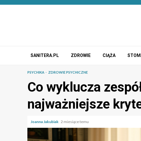
Przejdź
do
treści
SANITERA.PL
ZDROWIE
CIĄŻA
STOM
PSYCHIKA
ZDROWIE PSYCHICZNE
Co wyklucza zespó
najważniejsze kryt
Joanna Jakubiak
2 miesiące temu