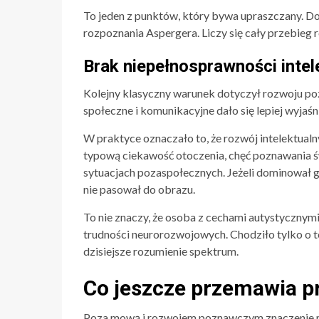
To jeden z punktów, który bywa upraszczany. Do
rozpoznania Aspergera. Liczy się cały przebieg r
Brak niepełnosprawności intel
Kolejny klasyczny warunek dotyczył rozwoju po
społeczne i komunikacyjne dało się lepiej wyjaśn
W praktyce oznaczało to, że rozwój intelektual
typową ciekawość otoczenia, chęć poznawania ś
sytuacjach pozaspołecznych. Jeżeli dominował g
nie pasował do obrazu.
To nie znaczy, że osoba z cechami autystycznymi
trudności neurorozwojowych. Chodziło tylko o to
dzisiejsze rozumienie spektrum.
Co jeszcze przemawia p
Poza mową i rozwojem poznawczym znaczenie miał