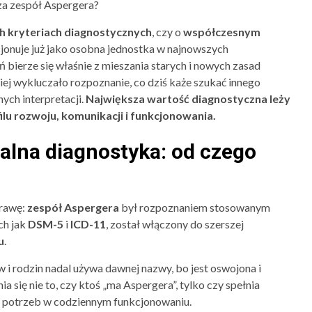
za zespół Aspergera?
 kryteriach diagnostycznych
, czy o
współczesnym
cjonuje już jako osobna jednostka w najnowszych
ń bierze się właśnie z mieszania starych i nowych zasad
iej wykluczało rozpoznanie, co dziś każe szukać innego
nych interpretacji.
Największa wartość diagnostyczna leży
ilu rozwoju, komunikacji i funkcjonowania.
alna diagnostyka: od czego
rawę:
zespół Aspergera
był rozpoznaniem stosowanym
ch jak
DSM-5
i
ICD-11
, został włączony do szerszej
u
.
w i rodzin nadal używa dawnej nazwy, bo jest oswojona i
a się nie to, czy ktoś „ma Aspergera”, tylko czy spełnia
om potrzeb w codziennym funkcjonowaniu.