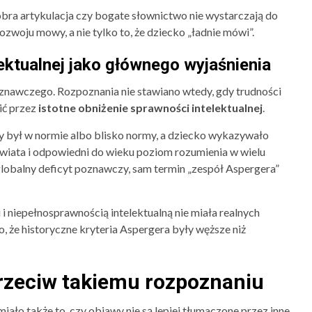
bra artykulacja czy bogate słownictwo nie wystarczają do
ozwoju mowy, a nie tylko to, że dziecko „ładnie mówi”.
ektualnej jako głównego wyjaśnienia
znawczego. Rozpoznania nie stawiano wtedy, gdy trudności
ić przez
istotne obniżenie sprawności intelektualnej
.
ny był w normie albo blisko normy, a dziecko wykazywało
wiata i odpowiedni do wieku poziom rozumienia w wielu
lobalny deficyt poznawczy, sam termin „zespół Aspergera”
 i niepełnosprawnością intelektualną nie miała realnych
, że historyczne kryteria Aspergera były węższe niż
rzeciw takiemu rozpoznaniu
o także to, czy objawy nie są lepiej tłumaczone przez inne