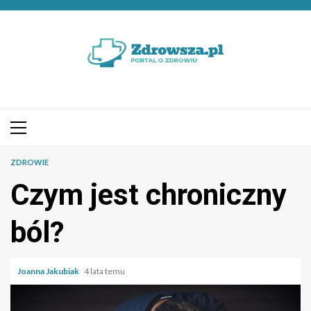
Przejdź
do
treści
Menu
główne
ZDROWIE
Czym jest chroniczny
ból?
Joanna Jakubiak
4 lata temu