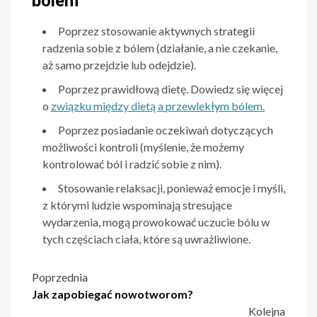
bólem
Poprzez stosowanie aktywnych strategii
radzenia sobie z bólem (działanie, a nie czekanie,
aż samo przejdzie lub odejdzie).
Poprzez prawidłową dietę. Dowiedz się więcej
o
związku między dietą a przewlekłym bólem.
Poprzez posiadanie oczekiwań dotyczących
możliwości kontroli (myślenie, że możemy
kontrolować ból i radzić sobie z nim).
Stosowanie relaksacji, ponieważ emocje i myśli,
z którymi ludzie wspominają stresujące
wydarzenia, mogą prowokować uczucie bólu w
tych częściach ciała, które są uwrażliwione.
Nawigacja
Poprzednia
Jak zapobiegać nowotworom?
wpisu
Kolejna