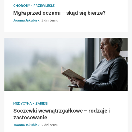
CHOROBY
PRZEWLEKŁE
Mgła przed oczami – skąd się bierze?
Joanna Jakubiak
2 dni temu
MEDYCYNA
ZABIEGI
Soczewki wewnątrzgałkowe – rodzaje i
zastosowanie
Joanna Jakubiak
2 dni temu