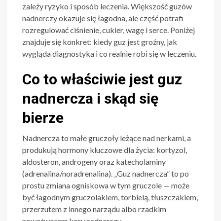
zależy ryzyko i sposób leczenia. Większość guzów
nadnerczy okazuje się łagodna, ale część potrafi
rozregulować ciśnienie, cukier, wagę i serce. Poniżej
znajduje się konkret: kiedy guz jest groźny, jak
wygląda diagnostyka i co realnie robi się w leczeniu.
Co to właściwie jest guz
nadnercza i skąd się
bierze
Nadnercza to małe gruczoły leżące nad nerkami, a
produkują hormony kluczowe dla życia: kortyzol,
aldosteron, androgeny oraz katecholaminy
(adrenalina/noradrenalina). „Guz nadnercza” to po
prostu zmiana ogniskowa w tym gruczole — może
być łagodnym gruczolakiem, torbielą, tłuszczakiem,
przerzutem z innego narządu albo rzadkim
nowotworem kory nadnerczy.