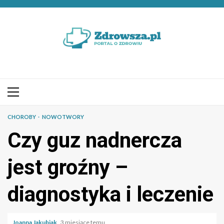
Przejdź
do
treści
Menu
główne
CHOROBY
NOWOTWORY
Czy guz nadnercza
jest groźny –
diagnostyka i leczenie
Joanna Jakubiak
3 miesiące temu