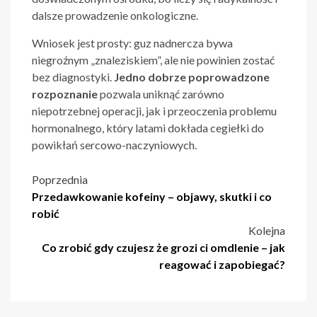
dalsze prowadzenie onkologiczne.
Wniosek jest prosty: guz nadnercza bywa
niegroźnym „znaleziskiem”, ale nie powinien zostać
bez diagnostyki.
Jedno dobrze poprowadzone
rozpoznanie
pozwala uniknąć zarówno
niepotrzebnej operacji, jak i przeoczenia problemu
hormonalnego, który latami dokłada cegiełki do
powikłań sercowo-naczyniowych.
Nawigacja
Poprzednia
Przedawkowanie kofeiny – objawy, skutki i co
wpisu
robić
Kolejna
Co zrobić gdy czujesz że grozi ci omdlenie – jak
reagować i zapobiegać?