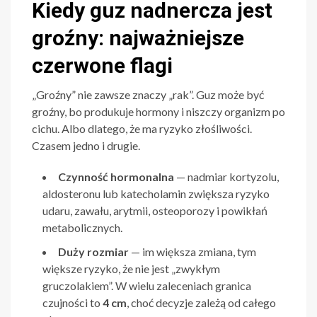
Kiedy guz nadnercza jest
groźny: najważniejsze
czerwone flagi
„Groźny” nie zawsze znaczy „rak”. Guz może być
groźny, bo produkuje hormony i niszczy organizm po
cichu. Albo dlatego, że ma ryzyko złośliwości.
Czasem jedno i drugie.
Czynność hormonalna
— nadmiar kortyzolu,
aldosteronu lub katecholamin zwiększa ryzyko
udaru, zawału, arytmii, osteoporozy i powikłań
metabolicznych.
Duży rozmiar
— im większa zmiana, tym
większe ryzyko, że nie jest „zwykłym
gruczolakiem”. W wielu zaleceniach granica
czujności to
4 cm
, choć decyzje zależą od całego