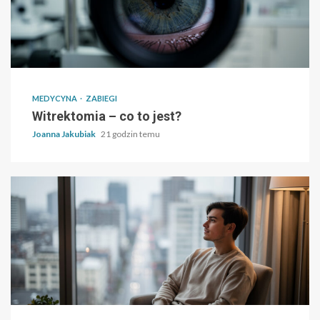
MEDYCYNA
ZABIEGI
Witrektomia – co to jest?
Joanna Jakubiak
21 godzin temu