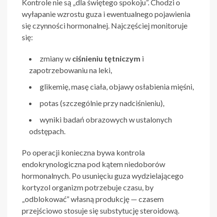
Kontrole nie są „dla świętego spokoju”. Chodzi o
wyłapanie wzrostu guza i ewentualnego pojawienia
się czynności hormonalnej. Najczęściej monitoruje
się:
zmiany w
ciśnieniu tętniczym
i
zapotrzebowaniu na leki,
glikemię, masę ciała, objawy osłabienia mięśni,
potas (szczególnie przy nadciśnieniu),
wyniki badań obrazowych w ustalonych
odstępach.
Po operacji konieczna bywa kontrola
endokrynologiczna pod kątem niedoborów
hormonalnych. Po usunięciu guza wydzielającego
kortyzol organizm potrzebuje czasu, by
„odblokować” własną produkcję — czasem
przejściowo stosuje się substytucję steroidową.