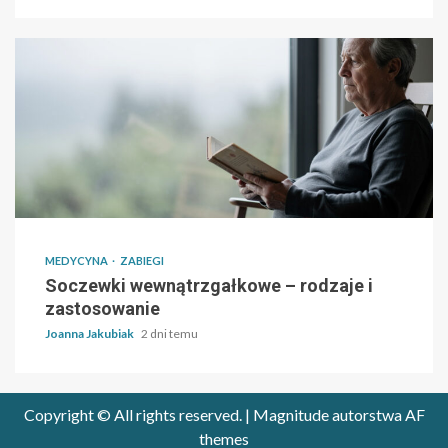
MEDYCYNA
ZABIEGI
Soczewki wewnątrzgałkowe – rodzaje i
zastosowanie
Joanna Jakubiak
2 dni temu
Copyright © All rights reserved.
|
Magnitude
autorstwa AF
themes