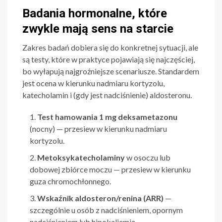
Badania hormonalne, które
zwykle mają sens na starcie
Zakres badań dobiera się do konkretnej sytuacji, ale
są testy, które w praktyce pojawiają się najczęściej,
bo wyłapują najgroźniejsze scenariusze. Standardem
jest ocena w kierunku nadmiaru kortyzolu,
katecholamin i (gdy jest nadciśnienie) aldosteronu.
Test hamowania 1 mg deksametazonu
(nocny) — przesiew w kierunku nadmiaru
kortyzolu.
Metoksykatecholaminy
w osoczu lub
dobowej zbiórce moczu — przesiew w kierunku
guza chromochłonnego.
Wskaźnik aldosteron/renina (ARR)
—
szczególnie u osób z nadciśnieniem, opornym
nadciśnieniem lub hipokaliemią.