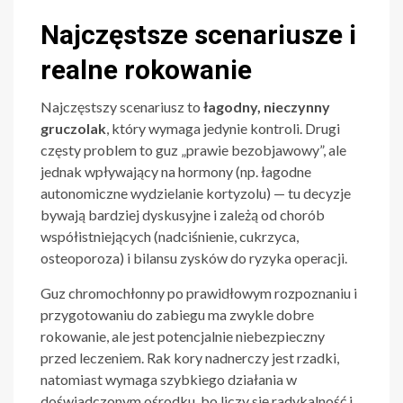
Najczęstsze scenariusze i
realne rokowanie
Najczęstszy scenariusz to
łagodny, nieczynny
gruczolak
, który wymaga jedynie kontroli. Drugi
częsty problem to guz „prawie bezobjawowy”, ale
jednak wpływający na hormony (np. łagodne
autonomiczne wydzielanie kortyzolu) — tu decyzje
bywają bardziej dyskusyjne i zależą od chorób
współistniejących (nadciśnienie, cukrzyca,
osteoporoza) i bilansu zysków do ryzyka operacji.
Guz chromochłonny po prawidłowym rozpoznaniu i
przygotowaniu do zabiegu ma zwykle dobre
rokowanie, ale jest potencjalnie niebezpieczny
przed leczeniem. Rak kory nadnerczy jest rzadki,
natomiast wymaga szybkiego działania w
doświadczonym ośrodku, bo liczy się radykalność i