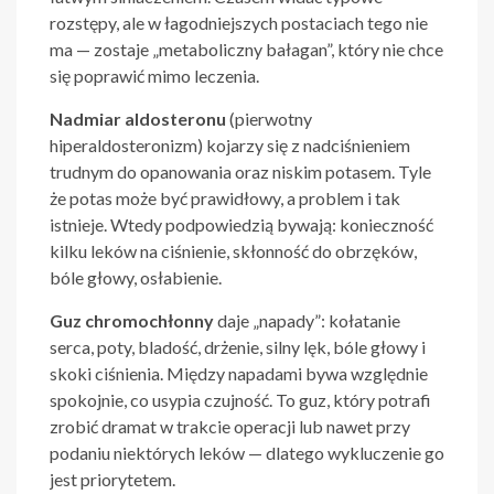
rozstępy, ale w łagodniejszych postaciach tego nie
ma — zostaje „metaboliczny bałagan”, który nie chce
się poprawić mimo leczenia.
Nadmiar aldosteronu
(pierwotny
hiperaldosteronizm) kojarzy się z nadciśnieniem
trudnym do opanowania oraz niskim potasem. Tyle
że potas może być prawidłowy, a problem i tak
istnieje. Wtedy podpowiedzią bywają: konieczność
kilku leków na ciśnienie, skłonność do obrzęków,
bóle głowy, osłabienie.
Guz chromochłonny
daje „napady”: kołatanie
serca, poty, bladość, drżenie, silny lęk, bóle głowy i
skoki ciśnienia. Między napadami bywa względnie
spokojnie, co usypia czujność. To guz, który potrafi
zrobić dramat w trakcie operacji lub nawet przy
podaniu niektórych leków — dlatego wykluczenie go
jest priorytetem.