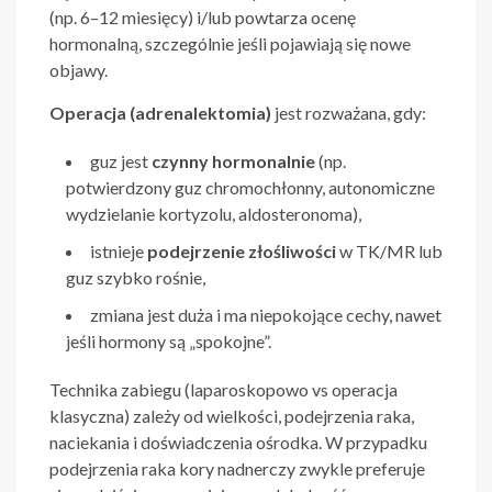
(np. 6–12 miesięcy) i/lub powtarza ocenę
hormonalną, szczególnie jeśli pojawiają się nowe
objawy.
Operacja (adrenalektomia)
jest rozważana, gdy:
guz jest
czynny hormonalnie
(np.
potwierdzony guz chromochłonny, autonomiczne
wydzielanie kortyzolu, aldosteronoma),
istnieje
podejrzenie złośliwości
w TK/MR lub
guz szybko rośnie,
zmiana jest duża i ma niepokojące cechy, nawet
jeśli hormony są „spokojne”.
Technika zabiegu (laparoskopowo vs operacja
klasyczna) zależy od wielkości, podejrzenia raka,
naciekania i doświadczenia ośrodka. W przypadku
podejrzenia raka kory nadnerczy zwykle preferuje