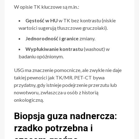
W opisie TK kluczowe są m.in.:
Gęstość w HU
w TK bez kontrastu (niskie
wartości sugerują tłuszczowe gruczolaki).
Jednorodność i granice
zmiany.
Wypłukiwanie kontrastu
(washout) w
badaniu opóźnionym.
USG ma znaczenie pomocnicze, ale zwykle nie daje
takiej pewności jak TK/MR. PET-CT bywa
przydatny, gdy istnieje podejrzenie przerzutu lub
nowotworu, zwłaszcza u osób z historią
onkologiczną.
Biopsja guza nadnercza:
rzadko potrzebna i