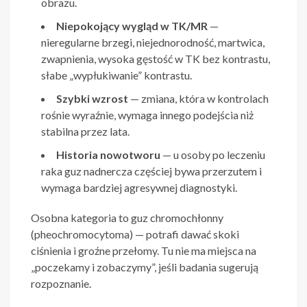
obrazu.
Niepokojący wygląd w TK/MR
—
nieregularne brzegi, niejednorodność, martwica,
zwapnienia, wysoka gęstość w TK bez kontrastu,
słabe „wypłukiwanie” kontrastu.
Szybki wzrost
— zmiana, która w kontrolach
rośnie wyraźnie, wymaga innego podejścia niż
stabilna przez lata.
Historia nowotworu
— u osoby po leczeniu
raka guz nadnercza częściej bywa przerzutem i
wymaga bardziej agresywnej diagnostyki.
Osobna kategoria to guz chromochłonny
(pheochromocytoma) — potrafi dawać skoki
ciśnienia i groźne przełomy. Tu nie ma miejsca na
„poczekamy i zobaczymy”, jeśli badania sugerują
rozpoznanie.