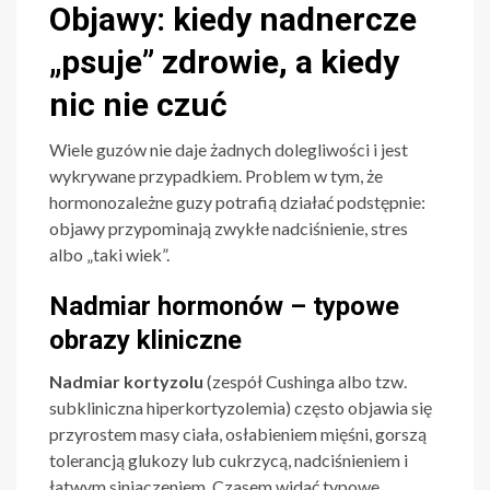
Objawy: kiedy nadnercze
„psuje” zdrowie, a kiedy
nic nie czuć
Wiele guzów nie daje żadnych dolegliwości i jest
wykrywane przypadkiem. Problem w tym, że
hormonozależne guzy potrafią działać podstępnie:
objawy przypominają zwykłe nadciśnienie, stres
albo „taki wiek”.
Nadmiar hormonów – typowe
obrazy kliniczne
Nadmiar kortyzolu
(zespół Cushinga albo tzw.
subkliniczna hiperkortyzolemia) często objawia się
przyrostem masy ciała, osłabieniem mięśni, gorszą
tolerancją glukozy lub cukrzycą, nadciśnieniem i
łatwym siniaczeniem. Czasem widać typowe