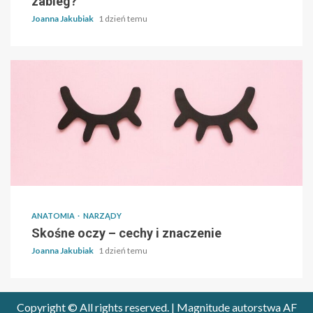
zabieg?
Joanna Jakubiak
1 dzień temu
ANATOMIA
NARZĄDY
Skośne oczy – cechy i znaczenie
Joanna Jakubiak
1 dzień temu
Copyright © All rights reserved.
|
Magnitude
autorstwa AF