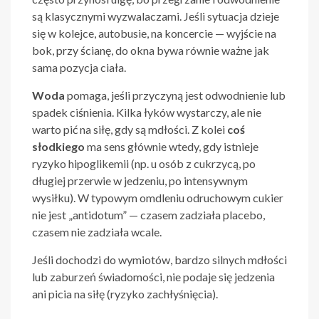
są klasycznymi wyzwalaczami. Jeśli sytuacja dzieje
się w kolejce, autobusie, na koncercie — wyjście na
bok, przy ścianę, do okna bywa równie ważne jak
sama pozycja ciała.
Woda
pomaga, jeśli przyczyną jest odwodnienie lub
spadek ciśnienia. Kilka łyków wystarczy, ale nie
warto pić na siłę, gdy są mdłości. Z kolei
coś
słodkiego
ma sens głównie wtedy, gdy istnieje
ryzyko hipoglikemii (np. u osób z cukrzycą, po
długiej przerwie w jedzeniu, po intensywnym
wysiłku). W typowym omdleniu odruchowym cukier
nie jest „antidotum” — czasem zadziała placebo,
czasem nie zadziała wcale.
Jeśli dochodzi do wymiotów, bardzo silnych mdłości
lub zaburzeń świadomości, nie podaje się jedzenia
ani picia na siłę (ryzyko zachłyśnięcia).