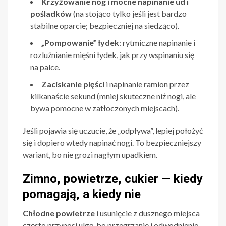
Krzyżowanie nóg i mocne napinanie ud i
pośladków
(na stojąco tylko jeśli jest bardzo
stabilne oparcie; bezpieczniej na siedząco).
„Pompowanie” łydek
: rytmiczne napinanie i
rozluźnianie mięśni łydek, jak przy wspinaniu się
na palce.
Zaciskanie pięści
i napinanie ramion przez
kilkanaście sekund (mniej skuteczne niż nogi, ale
bywa pomocne w zatłoczonych miejscach).
Jeśli pojawia się uczucie, że „odpływa”, lepiej położyć
się i dopiero wtedy napinać nogi. To bezpieczniejszy
wariant, bo nie grozi nagłym upadkiem.
Zimno, powietrze, cukier — kiedy
pomagają, a kiedy nie
Chłodne powietrze
i usunięcie z dusznego miejsca
często przynosi ulgę, bo przegrzanie i odwodnienie