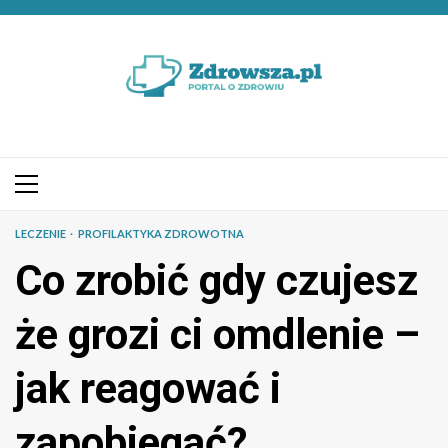
Przejdź
do
treści
Menu
główne
LECZENIE
PROFILAKTYKA ZDROWOTNA
Co zrobić gdy czujesz
że grozi ci omdlenie –
jak reagować i
zapobiegać?