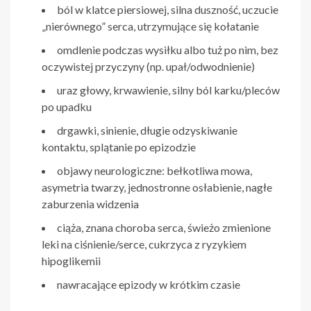
ból w klatce piersiowej, silna duszność, uczucie
„nierównego” serca, utrzymujące się kołatanie
omdlenie podczas wysiłku albo tuż po nim, bez
oczywistej przyczyny (np. upał/odwodnienie)
uraz głowy, krwawienie, silny ból karku/pleców
po upadku
drgawki, sinienie, długie odzyskiwanie
kontaktu, splątanie po epizodzie
objawy neurologiczne: bełkotliwa mowa,
asymetria twarzy, jednostronne osłabienie, nagłe
zaburzenia widzenia
ciąża, znana choroba serca, świeżo zmienione
leki na ciśnienie/serce, cukrzyca z ryzykiem
hipoglikemii
nawracające epizody w krótkim czasie