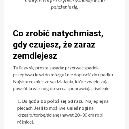
priorytetem jest szybkie usiądnięcie lub
położenie się.
Co zrobić natychmiast,
gdy czujesz, że zaraz
zemdlejesz
Tu liczy się prosta zasada: przerwać spadek
przepływu krwi do mózgu i nie dopuścić do upadku.
Najskuteczniejsze są działania, które zwiększają
powrót krwi z nóg do serca i poprawiają ciśnienie.
Usiądź albo połóż się od razu
. Najlepiej na
plecach. Jeśli to możliwe,
unieś nogi
na
krzesło/torbę/ścianę (nawet 20–30 cm robi
różnicę).