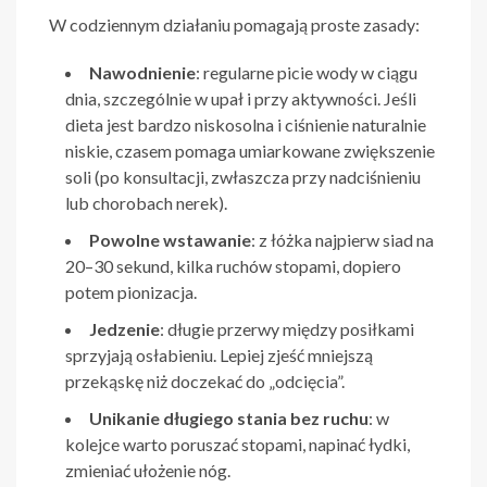
W codziennym działaniu pomagają proste zasady:
Nawodnienie
: regularne picie wody w ciągu
dnia, szczególnie w upał i przy aktywności. Jeśli
dieta jest bardzo niskosolna i ciśnienie naturalnie
niskie, czasem pomaga umiarkowane zwiększenie
soli (po konsultacji, zwłaszcza przy nadciśnieniu
lub chorobach nerek).
Powolne wstawanie
: z łóżka najpierw siad na
20–30 sekund, kilka ruchów stopami, dopiero
potem pionizacja.
Jedzenie
: długie przerwy między posiłkami
sprzyjają osłabieniu. Lepiej zjeść mniejszą
przekąskę niż doczekać do „odcięcia”.
Unikanie długiego stania bez ruchu
: w
kolejce warto poruszać stopami, napinać łydki,
zmieniać ułożenie nóg.