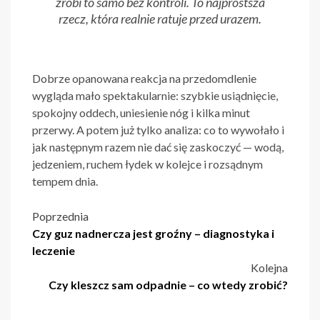
zrobi to samo bez kontroli. To najprostsza
rzecz, która realnie ratuje przed urazem.
Dobrze opanowana reakcja na przedomdlenie
wygląda mało spektakularnie: szybkie usiądnięcie,
spokojny oddech, uniesienie nóg i kilka minut
przerwy. A potem już tylko analiza: co to wywołało i
jak następnym razem nie dać się zaskoczyć — wodą,
jedzeniem, ruchem łydek w kolejce i rozsądnym
tempem dnia.
Nawigacja
Poprzednia
Czy guz nadnercza jest groźny – diagnostyka i
wpisu
leczenie
Kolejna
Czy kleszcz sam odpadnie – co wtedy zrobić?