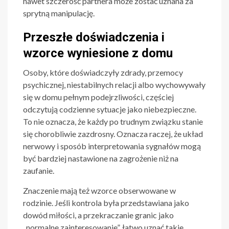
nawet szczerość partnera może zostać uznana za
sprytną manipulację.
Przeszłe doświadczenia i
wzorce wyniesione z domu
Osoby, które doświadczyły zdrady, przemocy
psychicznej, niestabilnych relacji albo wychowywały
się w domu pełnym podejrzliwości, częściej
odczytują codzienne sytuacje jako niebezpieczne.
To nie oznacza, że każdy po trudnym związku stanie
się chorobliwie zazdrosny. Oznacza raczej, że układ
nerwowy i sposób interpretowania sygnałów mogą
być bardziej nastawione na zagrożenie niż na
zaufanie.
Znaczenie mają też wzorce obserwowane w
rodzinie. Jeśli kontrola była przedstawiana jako
dowód miłości, a przekraczanie granic jako
„normalne zainteresowanie”, łatwo uznać takie