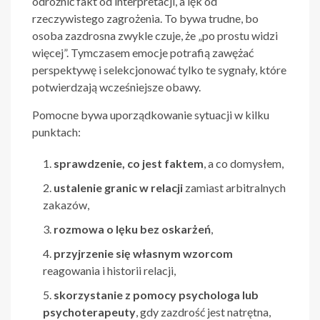
odróżnić fakt od interpretacji, a lęk od
rzeczywistego zagrożenia. To bywa trudne, bo
osoba zazdrosna zwykle czuje, że „po prostu widzi
więcej”. Tymczasem emocje potrafią zawężać
perspektywę i selekcjonować tylko te sygnały, które
potwierdzają wcześniejsze obawy.
Pomocne bywa uporządkowanie sytuacji w kilku
punktach:
sprawdzenie, co jest faktem
, a co domysłem,
ustalenie granic w relacji
zamiast arbitralnych
zakazów,
rozmowa o lęku bez oskarżeń
,
przyjrzenie się własnym wzorcom
reagowania i historii relacji,
skorzystanie z pomocy psychologa lub
psychoterapeuty
, gdy zazdrość jest natrętna,