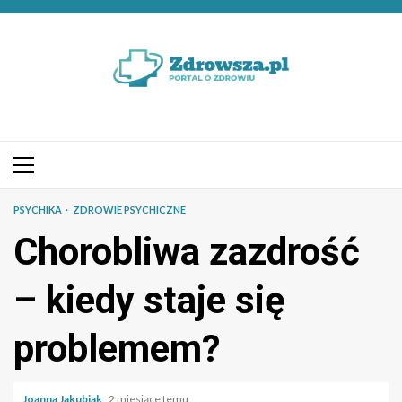
Przejdź
do
treści
Menu
główne
PSYCHIKA
ZDROWIE PSYCHICZNE
Chorobliwa zazdrość
– kiedy staje się
problemem?
Joanna Jakubiak
2 miesiące temu