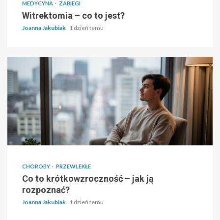
MEDYCYNA
ZABIEGI
Witrektomia – co to jest?
Joanna Jakubiak
1 dzień temu
CHOROBY
PRZEWLEKŁE
Co to krótkowzroczność – jak ją
rozpoznać?
Joanna Jakubiak
1 dzień temu