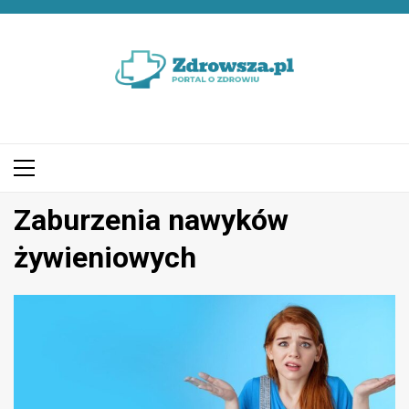
Przejdź
do
treści
Menu
główne
Zaburzenia nawyków
żywieniowych