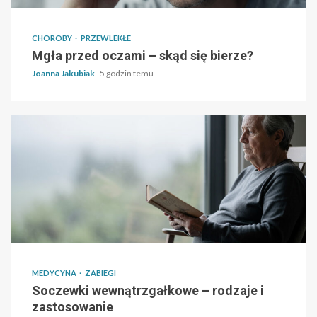
CHOROBY
PRZEWLEKŁE
Mgła przed oczami – skąd się bierze?
Joanna Jakubiak
5 godzin temu
MEDYCYNA
ZABIEGI
Soczewki wewnątrzgałkowe – rodzaje i
zastosowanie