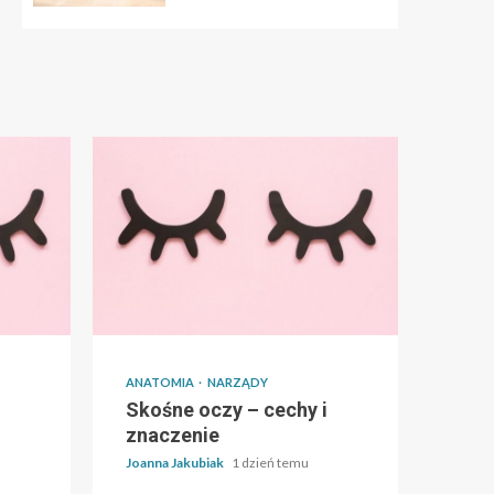
ANATOMIA
NARZĄDY
Skośne oczy – cechy i
znaczenie
Joanna Jakubiak
1 dzień temu