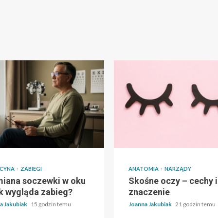
CYNA
ZABIEGI
ANATOMIA
NARZĄDY
iana soczewki w oku
Skośne oczy – cechy i
ak wygląda zabieg?
znaczenie
a Jakubiak
15 godzin temu
Joanna Jakubiak
21 godzin temu