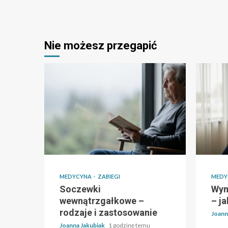
Nie możesz przegapić
MEDYCYNA
ZABIEGI
MEDY
Soczewki
Wym
wewnątrzgałkowe –
– j
rodzaje i zastosowanie
Joann
Joanna Jakubiak
1 godzinę temu