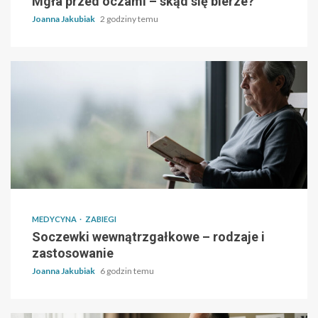
Mgła przed oczami – skąd się bierze?
Joanna Jakubiak
2 godziny temu
MEDYCYNA
ZABIEGI
Soczewki wewnątrzgałkowe – rodzaje i
zastosowanie
Joanna Jakubiak
6 godzin temu