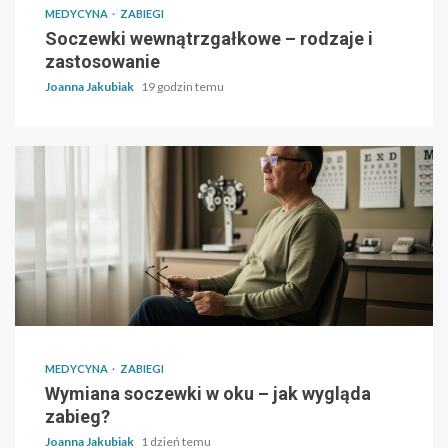
MEDYCYNA
ZABIEGI
Soczewki wewnątrzgałkowe – rodzaje i
zastosowanie
Joanna Jakubiak
19 godzin temu
MEDYCYNA
ZABIEGI
Wymiana soczewki w oku – jak wygląda
zabieg?
Joanna Jakubiak
1 dzień temu