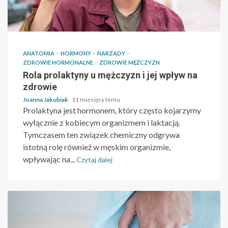
ANATOMIA
HORMONY
NARZĄDY
ZDROWIE HORMONALNE
ZDROWIE MĘŻCZYZN
Rola prolaktyny u mężczyzn i jej wpływ na
zdrowie
Joanna Jakubiak
11 miesięcy temu
Prolaktyna jest hormonem, który często kojarzymy
wyłącznie z kobiecym organizmem i laktacją.
Tymczasem ten związek chemiczny odgrywa
istotną rolę również w męskim organizmie,
wpływając na...
Czytaj dalej