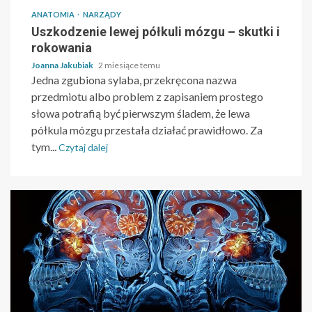
ANATOMIA
NARZĄDY
Uszkodzenie lewej półkuli mózgu – skutki i
rokowania
Joanna Jakubiak
2 miesiące temu
Jedna zgubiona sylaba, przekręcona nazwa
przedmiotu albo problem z zapisaniem prostego
słowa potrafią być pierwszym śladem, że lewa
półkula mózgu przestała działać prawidłowo. Za
tym...
Czytaj dalej