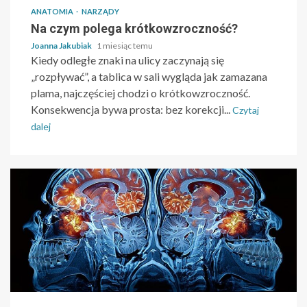
ANATOMIA
NARZĄDY
Na czym polega krótkowzroczność?
Joanna Jakubiak
1 miesiąc temu
Kiedy odległe znaki na ulicy zaczynają się
„rozpływać”, a tablica w sali wygląda jak zamazana
plama, najczęściej chodzi o krótkowzroczność.
Konsekwencja bywa prosta: bez korekcji...
Czytaj
dalej