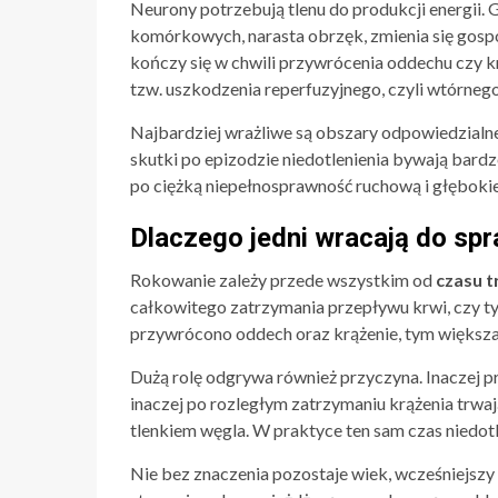
Neurony potrzebują tlenu do produkcji energii.
komórkowych, narasta obrzęk, zmienia się gosp
kończy się w chwili przywrócenia oddechu czy k
tzw. uszkodzenia reperfuzyjnego, czyli wtórneg
Najbardziej wrażliwe są obszary odpowiedzialne
skutki po epizodzie niedotlenienia bywają bardz
po ciężką niepełnosprawność ruchową i głęboki
Dlaczego jedni wracają do spra
Rokowanie zależy przede wszystkim od
czasu t
całkowitego zatrzymania przepływu krwi, czy tyl
przywrócono oddech oraz krążenie, tym większa 
Dużą rolę odgrywa również przyczyna. Inaczej p
inaczej po rozległym zatrzymaniu krążenia trwają
tlenkiem węgla. W praktyce ten sam czas niedot
Nie bez znaczenia pozostaje wiek, wcześniejsz