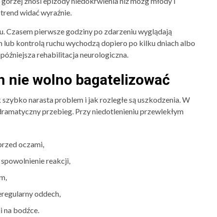
 gorzej znosi epizody niedokrwienia niż mózg młody i
 trend widać wyraźnie.
zu. Czasem pierwsze godziny po zdarzeniu wyglądają
 lub kontrolą ruchu wychodzą dopiero po kilku dniach albo
późniejsza rehabilitacja neurologiczna.
h nie wolno bagatelizować
 szybko narasta problem i jak rozległe są uszkodzenia. W
ą dramatyczny przebieg. Przy niedotlenieniu przewlekłym
 przed oczami,
 spowolnienie reakcji,
m,
ieregularny oddech,
ji na bodźce.