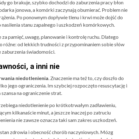
 Gdy go brakuje, szybko dochodzi do zaburzenia pracy błon
odarka jonowa, a komórki zaczynają obumierać. Problem nie
rążenia. Po ponownym dopływie tlenu i krwi może dojść do
o nasilenia stanu zapalnego i uszkodzeń komórkowych.
 za pamięć, uwagę, planowanie i kontrolę ruchu. Dlatego
o różne: od lekkich trudności z przypominaniem sobie słów
e zaburzenia świadomości.
wności, a inni nie
rwania niedotlenienia
. Znaczenie ma też to, czy doszło do
ko jego ograniczenia. Im szybciej rozpoczęto resuscytację i
szansa na ograniczenie strat.
rzebiega niedotlenienie po krótkotrwałym zadławieniu,
cym kilkanaście minut, a jeszcze inaczej po zatruciu
lenienia nie zawsze oznacza taki sam zakres uszkodzeń.
y stan zdrowia i obecność chorób naczyniowych. Mózg