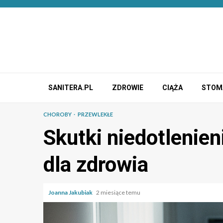
Przejdź
do
treści
SANITERA.PL
ZDROWIE
CIĄŻA
STOM
CHOROBY
PRZEWLEKŁE
Skutki niedotlenie
dla zdrowia
Joanna Jakubiak
2 miesiące temu