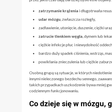
zatrzymanie krążenia
i długotrwała resus
udar mózgu
, zwłaszcza rozległy,
zadławienie, utonięcie, duszenie, ciężki uraz
zatrucie tlenkiem węgla
, dymem lub lek
ciężkie infekcje płuc i niewydolność oddec
bardzo duży spadek ciśnienia, wstrząs, m
powikłania znieczulenia lub ciężkie zaburz
Osobną grupą są sytuacje, w których niedotlenien
innymi nieleczonego bezdechu sennego, zaawans
takich przypadkach uszkodzenie bywa mniej gwałt
codziennym funkcjonowaniu.
Co dzieje się w mózgu, g