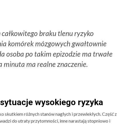
h
całkowitego braku tlenu ryzyko
nia komórek mózgowych gwałtownie
żda osoba po takim epizodzie ma trwałe
a minuta ma realne znaczenie.
 sytuacje wysokiego ryzyka
lko skutkiem różnych stanów nagłych i przewlekłych. Część z
owadzi do utraty przytomności, inne narastają stopniowo i