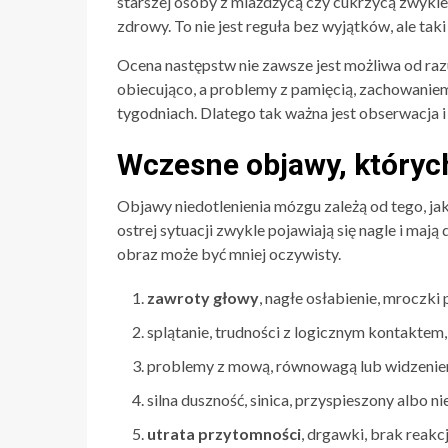
starszej osoby z miażdżycą czy cukrzycą zwykle
zdrowy. To nie jest reguła bez wyjątków, ale taki
Ocena następstw nie zawsze jest możliwa od ra
obiecująco, a problemy z pamięcią, zachowaniem
tygodniach. Dlatego tak ważna jest obserwacja i 
Wczesne objawy, któryc
Objawy niedotlenienia mózgu zależą od tego, jak
ostrej sytuacji zwykle pojawiają się nagle i maj
obraz może być mniej oczywisty.
zawroty głowy
, nagłe osłabienie, mroczki
splątanie, trudności z logicznym kontaktem,
problemy z mową, równowagą lub widzenie
silna duszność, sinica, przyspieszony albo n
utrata przytomności
, drgawki, brak reakc