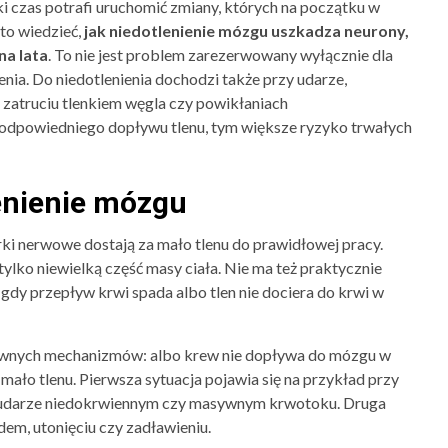
i czas potrafi uruchomić zmiany, których na początku w
to wiedzieć,
jak niedotlenienie mózgu uszkadza neurony,
na lata
. To nie jest problem zarezerwowany wyłącznie dla
ia. Do niedotlenienia dochodzi także przy udarze,
 zatruciu tlenkiem węgla czy powikłaniach
 odpowiedniego dopływu tlenu, tym większe ryzyko trwałych
enienie mózgu
ki nerwowe dostają za mało tlenu do prawidłowej pracy.
lko niewielką część masy ciała. Nie ma też praktycznie
 gdy przepływ krwi spada albo tlen nie dociera do krwi w
wnych mechanizmów: albo krew nie dopływa do mózgu w
a mało tlenu. Pierwsza sytuacja pojawia się na przykład przy
a, udarze niedokrwiennym czy masywnym krwotoku. Druga
adem, utonięciu czy zadławieniu.