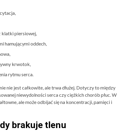
cytacja,
 klatki piersiowej,
ami hamującymi oddech,
howa,
asywny krwotok,
enia rytmu serca.
ie nie jest całkowite, ale trwa dłużej. Dotyczy to między
owanej niewydolności serca czy ciężkich chorób płuc. W
owne, ale może odbijać się na koncentracji, pamięci i
dy brakuje tlenu