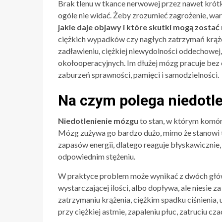
Brak tlenu w tkance nerwowej przez nawet krótk
ogóle nie widać. Żeby zrozumieć zagrożenie, war
jakie daje objawy i które skutki mogą zostać 
ciężkich wypadków czy nagłych zatrzymań krążen
zadławieniu, ciężkiej niewydolności oddechowej,
okołooperacyjnych. Im dłużej mózg pracuje bez
zaburzeń sprawności, pamięci i samodzielności.
Na czym polega niedotl
Niedotlenienie mózgu
to stan, w którym komór
Mózg zużywa go bardzo dużo, mimo że stanowi ty
zapasów energii, dlatego reaguje błyskawicznie,
odpowiednim stężeniu.
W praktyce problem może wynikać z dwóch głó
wystarczającej ilości, albo dopływa, ale niesie z
zatrzymaniu krążenia, ciężkim spadku ciśnieni
przy ciężkiej astmie, zapaleniu płuc, zatruciu cz