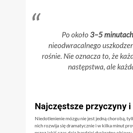
Po około
3–5 minutac
nieodwracalnego uszkodze
rośnie. Nie oznacza to, że ka
następstwa, ale każd
Najczęstsze przyczyny i
Niedotlenienie mózgu nie jest jedną chorobą, ty
nich rozwija się dramatycznie i w kilka minut pr
przez jakiś czas dają bardziej dyskretne objawy.