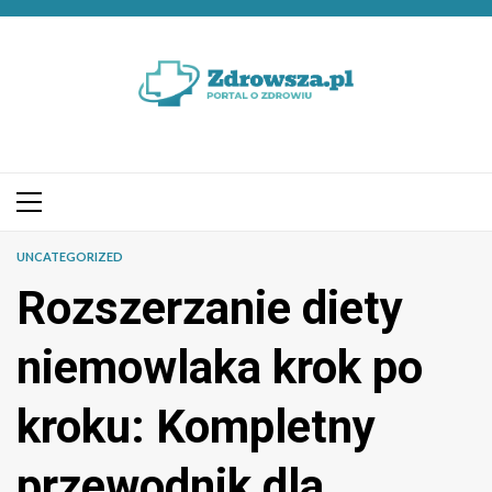
Przejdź
do
treści
Menu
główne
UNCATEGORIZED
Rozszerzanie diety
niemowlaka krok po
kroku: Kompletny
przewodnik dla