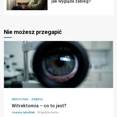
jak wygląda zabieg?
Nie możesz przegapić
MEDYCYNA
ZABIEGI
Witrektomia – co to jest?
Joanna Jakubiak
19 godzin temu