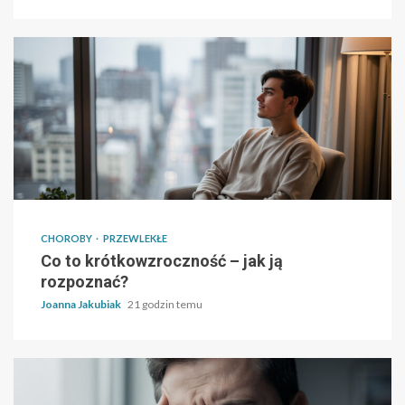
CHOROBY
PRZEWLEKŁE
Co to krótkowzroczność – jak ją
rozpoznać?
Joanna Jakubiak
21 godzin temu