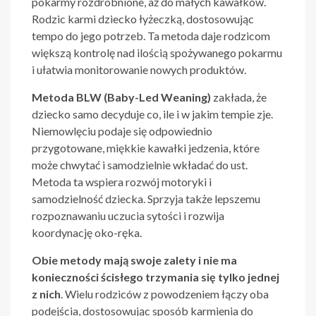
pokarmy rozdrobnione, aż do małych kawałków.
Rodzic karmi dziecko łyżeczką, dostosowując
tempo do jego potrzeb. Ta metoda daje rodzicom
większą kontrolę nad ilością spożywanego pokarmu
i ułatwia monitorowanie nowych produktów.
Metoda BLW (Baby-Led Weaning)
zakłada, że
dziecko samo decyduje co, ile i w jakim tempie zje.
Niemowlęciu podaje się odpowiednio
przygotowane, miękkie kawałki jedzenia, które
może chwytać i samodzielnie wkładać do ust.
Metoda ta wspiera rozwój motoryki i
samodzielność dziecka. Sprzyja także lepszemu
rozpoznawaniu uczucia sytości i rozwija
koordynację oko-ręka.
Obie metody mają swoje zalety i nie ma
konieczności ścisłego trzymania się tylko jednej
z nich
. Wielu rodziców z powodzeniem łączy oba
podejścia, dostosowując sposób karmienia do