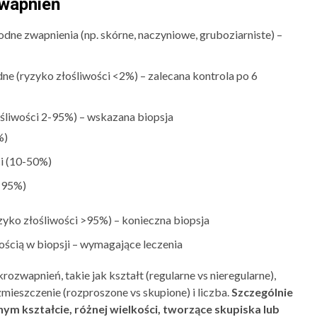
zwapnień
ne zwapnienia (np. skórne, naczyniowe, gruboziarniste) –
 (ryzyko złośliwości <2%) – zalecana kontrola po 6
śliwości 2-95%) – wskazana biopsja
%)
i (10-50%)
0-95%)
yko złośliwości >95%) – konieczna biopsja
ścią w biopsji – wymagające leczenia
ozwapnień, takie jak kształt (regularne vs nieregularne),
zmieszczenie (rozproszone vs skupione) i liczba.
Szczególnie
ym kształcie, różnej wielkości, tworzące skupiska lub