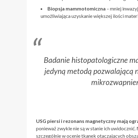
Biopsja mammotomiczna
– mniej inwazy
umożliwiająca uzyskanie większej ilości mater
Badanie histopatologiczne ma
jedyną metodą pozwalającą n
mikrozwapnień 
USG piersi i rezonans magnetyczny mają og
ponieważ zwykle nie są w stanie ich uwidocznić.
szczególnie w ocenie tkanek otaczających obsz