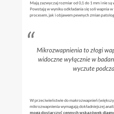
Mają zazwyczaj rozmiar od 0,1 do 1 mm i nie s
Powstają w wyniku odkładania się soli wapnia w
procesem, jak i objawem pewnych zmian patolog
Mikrozwapnienia to złogi wap
widoczne wyłącznie w badani
wyczute podcza
W przeciwieństwie do makrozwapnień (większych
mikrozwapnienia wymagają dokładniejszej anali
mogą dostarczyć cennych wskazówek diagno