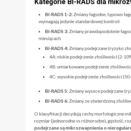
Kategorie BI-RADS dla mikro
BI-RADS 1-2:
Zmiany łagodne, typowo łagod
wymagają jedynie standardowej kontroli
BI-RADS 3:
Zmiany prawdopodobnie łagodne
miesiącach
BI-RADS 4:
Zmiany podejrzane (ryzyko zło
4A: niskie podejrzenie złośliwości (2-10
4B: umiarkowane podejrzenie złośliwośc
4C: wysokie podejrzenie złośliwości (5
BI-RADS 5:
Zmiany wysoce podejrzane (ryz
BI-RADS 6:
Zmiany ze stwierdzoną złośliwo
O klasyfikacji decydują cechy morfologiczne mikr
rozmiar (jednorodne vs różnorodne), gęstość, ro
podejrzane są mikrozwapnienia o nieregularn