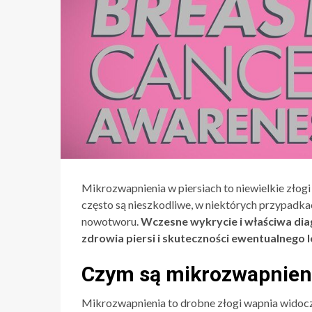
Mikrozwapnienia w piersiach to niewielkie złogi
często są nieszkodliwe, w niektórych przypad
nowotworu.
Wczesne wykrycie i właściwa di
zdrowia piersi i skuteczności ewentualnego l
Czym są mikrozwapnieni
Mikrozwapnienia to drobne złogi wapnia widoc