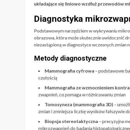
układające się liniowo wzdłuż przewodów m
Diagnostyka mikrozwap
Podstawowym narzędziem w wykrywaniu mikrozw
obrazowa, która może skutecznie uwidocznić dro
niezastąpioną w diagnostyce wczesnych zmian
Metody diagnostyczne
Mammografia cyfrowa
– podstawowe bad
czułością
Mammografia ze wzmocnieniem kontr
zwapnień, co pomaga w różnicowaniu zmian
Tomosyneza (mammografia 3D)
– umożl
zmian i zmniejsza liczbę wyników fałszywie d
Biopsja stereotaktyczna
– precyzyjna m
mikrozwapnień do badania histopatologiczne