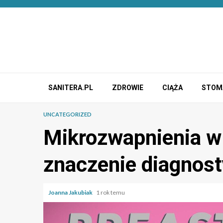
Przejdź
do
treści
SANITERA.PL
ZDROWIE
CIĄŻA
STOM
UNCATEGORIZED
Mikrozwapnienia w 
znaczenie diagnos
Joanna Jakubiak
1 rok temu