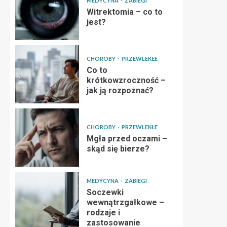
MEDYCYNA
ZABIEGI
Witrektomia – co to
jest?
CHOROBY
PRZEWLEKŁE
Co to
krótkowzroczność –
jak ją rozpoznać?
CHOROBY
PRZEWLEKŁE
Mgła przed oczami –
skąd się bierze?
MEDYCYNA
ZABIEGI
Soczewki
wewnątrzgałkowe –
rodzaje i
zastosowanie