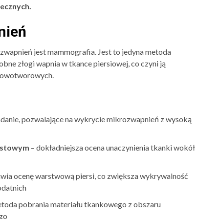
lecznych.
nień
apnień jest mammografia. Jest to jedyna metoda
bne złogi wapnia w tkance piersiowej, co czyni ją
 nowotworowych.
anie, pozwalające na wykrycie mikrozwapnień z wysoką
astowym
– dokładniejsza ocena unaczynienia tkanki wokół
iwia ocenę warstwową piersi, co zwiększa wykrywalność
odatnich
etoda pobrania materiału tkankowego z obszaru
go