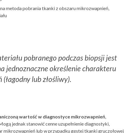
jna metoda pobrania tkanki z obszaru mikrozwapnień,
iału
teriału pobranego podczas biopsji jest
a jednoznaczne określenie charakteru
(łagodny lub złośliwy).
raniczoną wartość w diagnostyce mikrozwapnień
,
 Mogą jednak stanowić cenne uzupełnienie diagnostyki,
ar mikrozwapnień lub w przypadku gęstej tkanki gruczołowej