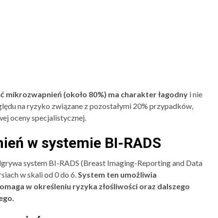
ć mikrozwapnień (około 80%) ma charakter łagodny
i nie
zględu na ryzyko związane z pozostałymi 20% przypadków,
j oceny specjalistycznej.
nień w systemie BI-RADS
dgrywa system BI-RADS (Breast Imaging-Reporting and Data
siach w skali od 0 do 6.
System ten umożliwia
maga w określeniu ryzyka złośliwości oraz dalszego
ego.