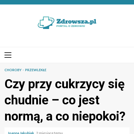
Przejdź
do
treści
Menu
główne
CHOROBY
PRZEWLEKŁE
Czy przy cukrzycy się
chudnie – co jest
normą, a co niepokoi?
Joanna Jakubiak
2 miesiące temu