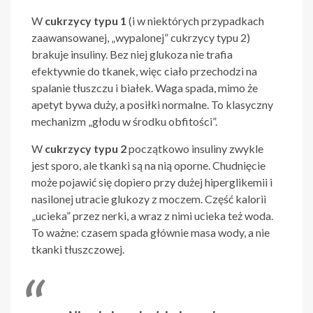
W
cukrzycy typu 1
(i w niektórych przypadkach
zaawansowanej, „wypalonej” cukrzycy typu 2)
brakuje insuliny. Bez niej glukoza nie trafia
efektywnie do tkanek, więc ciało przechodzi na
spalanie tłuszczu i białek. Waga spada, mimo że
apetyt bywa duży, a posiłki normalne. To klasyczny
mechanizm „głodu w środku obfitości”.
W
cukrzycy typu 2
początkowo insuliny zwykle
jest sporo, ale tkanki są na nią oporne. Chudnięcie
może pojawić się dopiero przy dużej hiperglikemii i
nasilonej utracie glukozy z moczem. Część kalorii
„ucieka” przez nerki, a wraz z nimi ucieka też woda.
To ważne: czasem spada głównie masa wody, a nie
tkanki tłuszczowej.