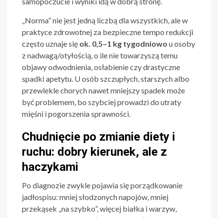
samopoczucie i wyniki idą w dobrą stronę.
„Norma” nie jest jedną liczbą dla wszystkich, ale w
praktyce zdrowotnej za bezpieczne tempo redukcji
często uznaje się
ok. 0,5–1 kg tygodniowo
u osoby
z nadwagą/otyłością, o ile nie towarzyszą temu
objawy odwodnienia, osłabienie czy drastyczne
spadki apetytu. U osób szczupłych, starszych albo
przewlekle chorych nawet mniejszy spadek może
być problemem, bo szybciej prowadzi do utraty
mięśni i pogorszenia sprawności.
Chudnięcie po zmianie diety i
ruchu: dobry kierunek, ale z
haczykami
Po diagnozie zwykle pojawia się porządkowanie
jadłospisu: mniej słodzonych napojów, mniej
przekąsek „na szybko”, więcej białka i warzyw,