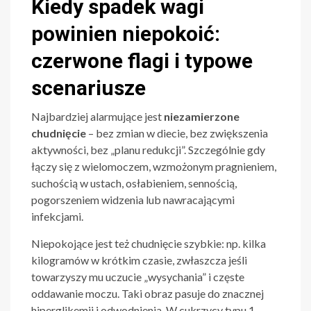
Kiedy spadek wagi
powinien niepokoić:
czerwone flagi i typowe
scenariusze
Najbardziej alarmujące jest
niezamierzone
chudnięcie
– bez zmian w diecie, bez zwiększenia
aktywności, bez „planu redukcji”. Szczególnie gdy
łączy się z wielomoczem, wzmożonym pragnieniem,
suchością w ustach, osłabieniem, sennością,
pogorszeniem widzenia lub nawracającymi
infekcjami.
Niepokojące jest też chudnięcie szybkie: np. kilka
kilogramów w krótkim czasie, zwłaszcza jeśli
towarzyszy mu uczucie „wysychania” i częste
oddawanie moczu. Taki obraz pasuje do znacznej
hiperglikemii i odwodnienia. W cukrzycy typu 1