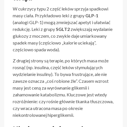
W cukrzycy typu 2 część leków sprzyja spadkowi
masy ciała. Przykładowo leki z grupy
GLP-1
(analogi GLP-1) mogą zmniejszać apetyt i ułatwiać
redukcję. Leki z grupy
SGLT2
zwiększają wydalanie
glukozy z moczem, co zwykle daje umiarkowany
spadek masy (częściowo „kalorie uciekają”,
częściowo spada woda).
Z drugiej strony są terapie, po których masa może
rosnąć (np. insulina, część leków stymulujących
wydzielanie insuliny). To bywa frustrujące, ale nie
zawsze oznacza „coś robione źle”. Czasem wzrost
masy jest ceną za wyrównanie glikemii i
zahamowanie katabolizmu. Kluczowe jest wtedy
rozróżnienie: czy rośnie głównie tkanka tłuszczowa,
czy wraca utracona masa po okresie
niekontrolowanej hiperglikemii.