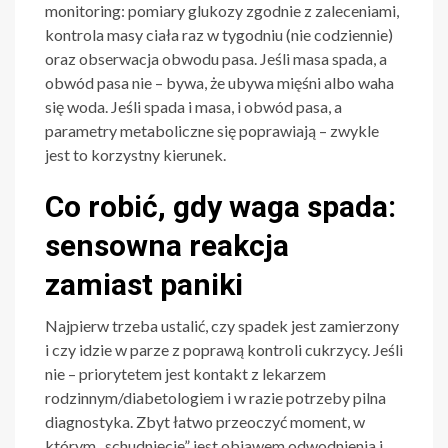
monitoring: pomiary glukozy zgodnie z zaleceniami,
kontrola masy ciała raz w tygodniu (nie codziennie)
oraz obserwacja obwodu pasa. Jeśli masa spada, a
obwód pasa nie – bywa, że ubywa mięśni albo waha
się woda. Jeśli spada i masa, i obwód pasa, a
parametry metaboliczne się poprawiają – zwykle
jest to korzystny kierunek.
Co robić, gdy waga spada:
sensowna reakcja
zamiast paniki
Najpierw trzeba ustalić, czy spadek jest zamierzony
i czy idzie w parze z poprawą kontroli cukrzycy. Jeśli
nie – priorytetem jest kontakt z lekarzem
rodzinnym/diabetologiem i w razie potrzeby pilna
diagnostyka. Zbyt łatwo przeoczyć moment, w
którym „schudnięcie” jest objawem odwodnienia i