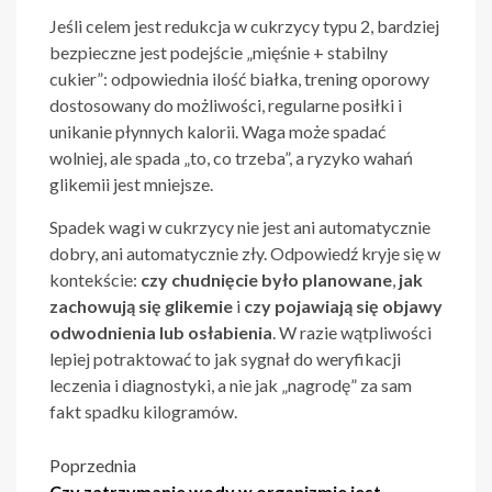
Jeśli celem jest redukcja w cukrzycy typu 2, bardziej
bezpieczne jest podejście „mięśnie + stabilny
cukier”: odpowiednia ilość białka, trening oporowy
dostosowany do możliwości, regularne posiłki i
unikanie płynnych kalorii. Waga może spadać
wolniej, ale spada „to, co trzeba”, a ryzyko wahań
glikemii jest mniejsze.
Spadek wagi w cukrzycy nie jest ani automatycznie
dobry, ani automatycznie zły. Odpowiedź kryje się w
kontekście:
czy chudnięcie było planowane
,
jak
zachowują się glikemie
i
czy pojawiają się objawy
odwodnienia lub osłabienia
. W razie wątpliwości
lepiej potraktować to jak sygnał do weryfikacji
leczenia i diagnostyki, a nie jak „nagrodę” za sam
fakt spadku kilogramów.
Nawigacja
Poprzednia
Czy zatrzymanie wody w organizmie jest