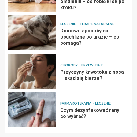
omdleniu – co robić krok po
kroku?
LECZENIE
TERAPIE NATURALNE
Domowe sposoby na
opuchliznę po urazie – co
pomaga?
CHOROBY
PRZEWLEKŁE
Przyczyny krwotoku z nosa
– skąd się bierze?
FARMAKOTERAPIA
LECZENIE
Czym dezynfekować rany –
co wybrać?