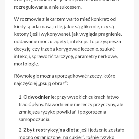
rozregulowania, a nie sukcesem.
W rozmowie z lekarzem warto mieć konkret: od
kiedy spada masa, o ile, jakie są glikemie, czy są
ketony (jeśli wykonywane), jak wygląda pragnienie,
oddawanie moczu, apetyt, infekcje. To przyspiesza
decyzję, czy trzeba korygować leczenie, szukać
infekcji, sprawdzić tarczycę, parametry nerkowe,
morfologię.
Równolegle można uporządkować rzeczy, które
najczęściej „psują obraz”:
Odwodnienie
: przy wysokich cukrach łatwo
tracić płyny. Nawodnienie nie leczy przyczyny, ale
zmniejsza ryzyko powikłań i pogorszenia
samopoczucia.
Zbyt restrykcyjna dieta
: jeśli jedzenie zostało
mocno ograniczone „na cukier”, rośnie ryzyko