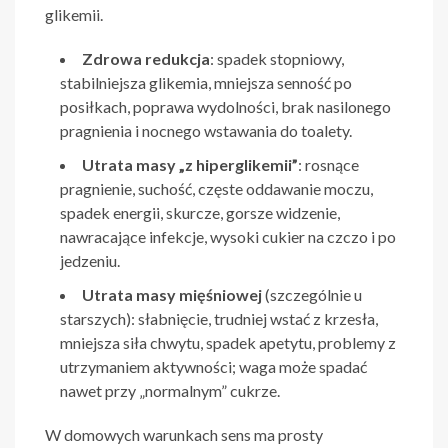
glikemii.
Zdrowa redukcja
: spadek stopniowy,
stabilniejsza glikemia, mniejsza senność po
posiłkach, poprawa wydolności, brak nasilonego
pragnienia i nocnego wstawania do toalety.
Utrata masy „z hiperglikemii”
: rosnące
pragnienie, suchość, częste oddawanie moczu,
spadek energii, skurcze, gorsze widzenie,
nawracające infekcje, wysoki cukier na czczo i po
jedzeniu.
Utrata masy mięśniowej
(szczególnie u
starszych): słabnięcie, trudniej wstać z krzesła,
mniejsza siła chwytu, spadek apetytu, problemy z
utrzymaniem aktywności; waga może spadać
nawet przy „normalnym” cukrze.
W domowych warunkach sens ma prosty