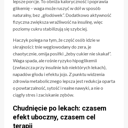
lepsze porcje. To obniża kaloryczność i poprawia
glikemię – waga może ruszyć w dół w sposób
naturalny, bez „głodówek”. Dodatkowo aktywność
fizyczna zwiększa wrażliwość na insulinę, więc
poziomy cukru stabilizują się szybciej.
Haczyk polega na tym, że część osób idzie w
skrajności: tnie węglowodany do zera, je
chaotycznie, omija posiłki „żeby cukier nie skakał”.
Waga spada, ale rośnie ryzyko hipoglikemii
(zwłaszcza przy insulinie lub niektórych lekach),
napadów głodu i efektu jojo. Z punktu widzenia
zdrowia metabolicznego lepsza jest redukcja oparta
o powtarzalność, sytość i realne nawyki, a nie o
ciągły stres i zaciskanie zębów.
Chudnięcie po lekach: czasem
efekt uboczny, czasem cel
terapii