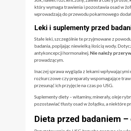
który wymaga trawienia i pozostawia osad w żo
wprowadzają do przewodu pokarmowego dodatko
Leki i suplementy przed bada
Stałe leki, szczególnie te przyjmowane z powod
badania, popijając niewielką ilością wody. Dotyc
antykoncepcji hormonalnej.
Nie należy przeryw
prowadzącym.
Inaczej sprawa wygląda z lekami wpływającymi 
rozkurczowe czy preparaty wspomagające trawie
przesunąć ich przyjęcie na czas po USG.
Suplementy diety – witaminy, minerały, oleje ryb
pozostawiać tłusty osad w żołądku, a niektóre p
Dieta przed badaniem – 
Przygotowanie do USG brzucha zaczyna się właś