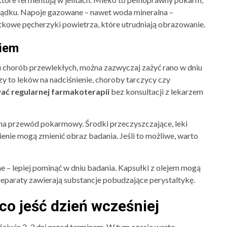
łądku. Napoje gazowane – nawet woda mineralna –
we pęcherzyki powietrza, które utrudniają obrazowanie.
niem
u chorób przewlekłych, można zazwyczaj zażyć rano w dniu
zy to leków na nadciśnienie, choroby tarczycy czy
ać regularnej farmakoterapii
bez konsultacji z lekarzem
na przewód pokarmowy. Środki przeczyszczające, leki
nie mogą zmienić obraz badania. Jeśli to możliwe, warto
ne – lepiej pominąć w dniu badania. Kapsułki z olejem mogą
reparaty zawierają substancje pobudzające perystaltykę.
co jeść dzień wcześniej
ciwie 2-3 dni przed terminem. W tym czasie warto