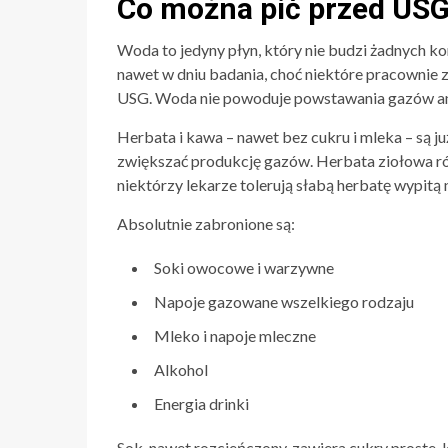
Co można pić przed US
Woda to jedyny płyn, który nie budzi żadnych ko
nawet w dniu badania, choć niektóre pracownie 
USG. Woda nie powoduje powstawania gazów a
Herbata i kawa – nawet bez cukru i mleka – są j
zwiększać produkcję gazów. Herbata ziołowa rów
niektórzy lekarze tolerują słabą herbatę wypitą
Absolutnie zabronione są:
Soki owocowe i warzywne
Napoje gazowane wszelkiego rodzaju
Mleko i napoje mleczne
Alkohol
Energia drinki
Sok, nawet rozcieńczony, zawiera cukry proste, 