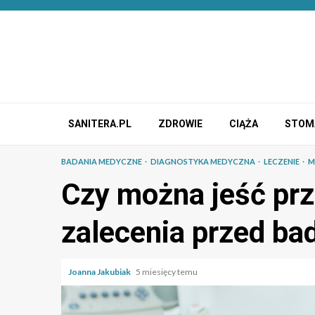
Przejdź
do
treści
SANITERA.PL
ZDROWIE
CIĄŻA
STOM
BADANIA MEDYCZNE
DIAGNOSTYKA MEDYCZNA
LECZENIE
M
Czy można jeść pr
zalecenia przed b
Joanna Jakubiak
5 miesięcy temu