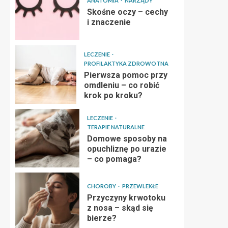
ANATOMIA
NARZĄDY
Skośne oczy – cechy
i znaczenie
LECZENIE
PROFILAKTYKA ZDROWOTNA
Pierwsza pomoc przy
omdleniu – co robić
krok po kroku?
LECZENIE
TERAPIE NATURALNE
Domowe sposoby na
opuchliznę po urazie
– co pomaga?
CHOROBY
PRZEWLEKŁE
Przyczyny krwotoku
z nosa – skąd się
bierze?