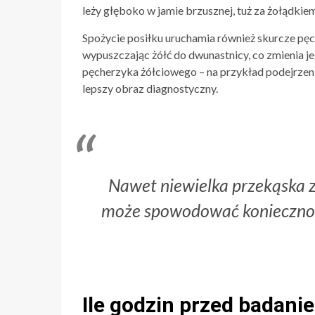
leży głęboko w jamie brzusznej, tuż za żołądkie
Spożycie posiłku uruchamia również skurcze pęch
wypuszczając żółć do dwunastnicy, co zmienia jeg
pęcherzyka żółciowego – na przykład podejrzeni
lepszy obraz diagnostyczny.
Nawet niewielka przekąska 
może spowodować konieczność
Ile godzin przed badani