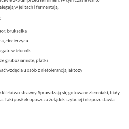
egają w jelitach i fermentują.
:
ior, brukselka
ca, ciecierzyca
ogate w błonnik
ze gruboziarniste, płatki
 wzdęcia u osób z nietolerancją laktozy
ki i łatwo strawny. Sprawdzają się gotowane ziemniaki, biały
 Taki posiłek opuszcza żołądek szybciej i nie pozostawia