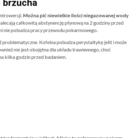
G brzucha
ntrowersji.
Można pić niewielkie ilości niegazowanej wody
zalecają całkowitą abstynencję płynową na 2 godziny przed
ni nie pobudza pracy przewodu pokarmowego.
uż problematyczne. Kofeina pobudza perystaltykę jelit i może
nież nie jest obojętna dla układu trawiennego, choć
 na kilka godzin przed badaniem.
które fermentują w jelitach. Mleko to pełnoprawny pokarm,