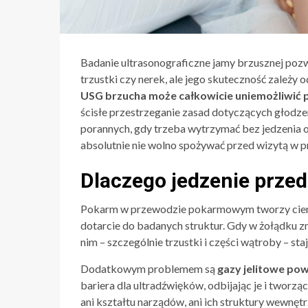
Badanie ultrasonograficzne jamy brzusznej poz
trzustki czy nerek, ale jego skuteczność zależ
USG brzucha może całkowicie uniemożliwić
ścisłe przestrzeganie zasad dotyczących głodze
porannych, gdy trzeba wytrzymać bez jedzenia o
absolutnie nie wolno spożywać przed wizytą w 
Dlaczego jedzenie prze
Pokarm w przewodzie pokarmowym tworzy cieni
dotarcie do badanych struktur. Gdy w żołądku z
nim – szczególnie trzustki i części wątroby – sta
Dodatkowym problemem są
gazy jelitowe po
bariera dla ultradźwięków, odbijając je i tworzą
ani kształtu narządów, ani ich struktury wewnętrz