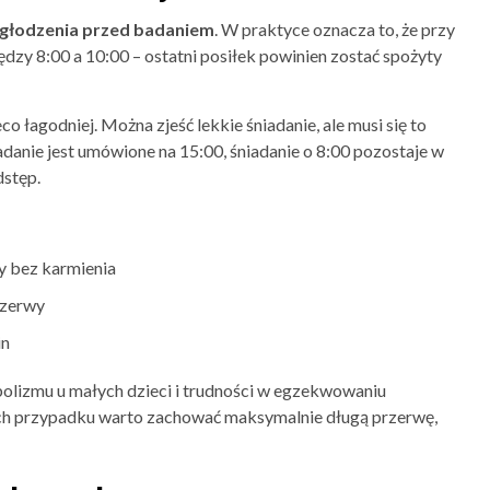
 głodzenia przed badaniem
. W praktyce oznacza to, że przy
zy 8:00 a 10:00 – ostatni posiłek powinien zostać spożyty
 łagodniej. Można zjeść lekkie śniadanie, ale musi się to
adanie jest umówione na 15:00, śniadanie o 8:00 pozostaje w
dstęp.
y bez karmienia
rzerwy
in
olizmu u małych dzieci i trudności w egzekwowaniu
ich przypadku warto zachować maksymalnie długą przerwę,