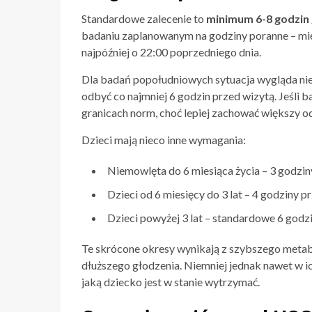
Standardowe zalecenie to
minimum 6-8 godzin
badaniu zaplanowanym na godziny poranne – międ
najpóźniej o 22:00 poprzedniego dnia.
Dla badań popołudniowych sytuacja wygląda nieco
odbyć co najmniej 6 godzin przed wizytą. Jeśli b
granicach norm, choć lepiej zachować większy o
Dzieci mają nieco inne wymagania:
Niemowlęta do 6 miesiąca życia – 3 godzin
Dzieci od 6 miesięcy do 3 lat – 4 godziny p
Dzieci powyżej 3 lat – standardowe 6 godz
Te skrócone okresy wynikają z szybszego metab
dłuższego głodzenia. Niemniej jednak nawet w 
jaką dziecko jest w stanie wytrzymać.