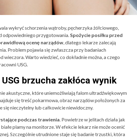
wala wykryć schorzenia wątroby, pęcherzyka żółciowego,
y od odpowiedniego przygotowania.
Spożycie posiłku przed
 prawidłową ocenę narządów
, dlatego lekarze zalecają
nia. Problem pojawia się zwłaszcza przy badaniach
d wieczora. Warto wiedzieć, co dokładnie można, a czego
pracowni USG.
d USG brzucha zakłóca wynik
e akustyczne, które uniemożliwiają falom ultradźwiękowym
najduje się treść pokarmowa, obraz narządów położonych za
je się nieczytelny lub całkowicie niewidoczny.
wstające podczas trawienia
. Powietrze w jelitach działa jak
c białe plamy na monitorze. W efekcie lekarz nie może ocenić
nej. Szczególnie utrudnione staje się badanie trzustki, która