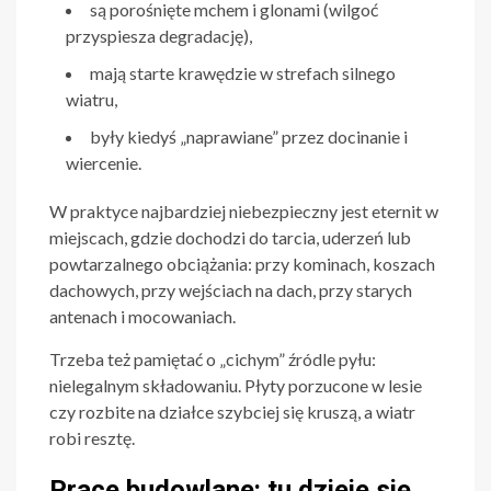
są porośnięte mchem i glonami (wilgoć
przyspiesza degradację),
mają starte krawędzie w strefach silnego
wiatru,
były kiedyś „naprawiane” przez docinanie i
wiercenie.
W praktyce najbardziej niebezpieczny jest eternit w
miejscach, gdzie dochodzi do tarcia, uderzeń lub
powtarzalnego obciążania: przy kominach, koszach
dachowych, przy wejściach na dach, przy starych
antenach i mocowaniach.
Trzeba też pamiętać o „cichym” źródle pyłu:
nielegalnym składowaniu. Płyty porzucone w lesie
czy rozbite na działce szybciej się kruszą, a wiatr
robi resztę.
Prace budowlane: tu dzieje się