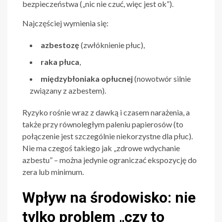
bezpieczeństwa („nic nie czuć, więc jest ok”).
Najczęściej wymienia się:
azbestozę
(zwłóknienie płuc),
raka płuca
,
międzybłoniaka opłucnej
(nowotwór silnie
związany z azbestem).
Ryzyko rośnie wraz z dawką i czasem narażenia, a
także przy równoległym paleniu papierosów (to
połączenie jest szczególnie niekorzystne dla płuc).
Nie ma czegoś takiego jak „zdrowe wdychanie
azbestu” – można jedynie ograniczać ekspozycję do
zera lub minimum.
Wpływ na środowisko: nie
tylko problem „czy to