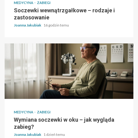
MEDYCYNA
ZABIEGI
Soczewki wewnątrzgałkowe – rodzaje i
zastosowanie
Joanna Jakubiak
16 godzin temu
MEDYCYNA
ZABIEGI
Wymiana soczewki w oku – jak wygląda
zabieg?
Joanna Jakubiak
1 dzień temu