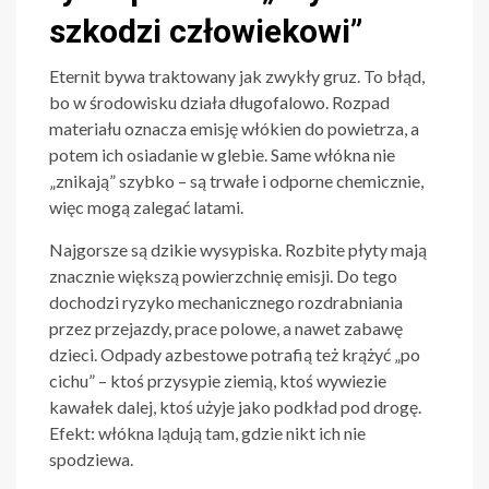
szkodzi człowiekowi”
Eternit bywa traktowany jak zwykły gruz. To błąd,
bo w środowisku działa długofalowo. Rozpad
materiału oznacza emisję włókien do powietrza, a
potem ich osiadanie w glebie. Same włókna nie
„znikają” szybko – są trwałe i odporne chemicznie,
więc mogą zalegać latami.
Najgorsze są dzikie wysypiska. Rozbite płyty mają
znacznie większą powierzchnię emisji. Do tego
dochodzi ryzyko mechanicznego rozdrabniania
przez przejazdy, prace polowe, a nawet zabawę
dzieci. Odpady azbestowe potrafią też krążyć „po
cichu” – ktoś przysypie ziemią, ktoś wywiezie
kawałek dalej, ktoś użyje jako podkład pod drogę.
Efekt: włókna lądują tam, gdzie nikt ich nie
spodziewa.