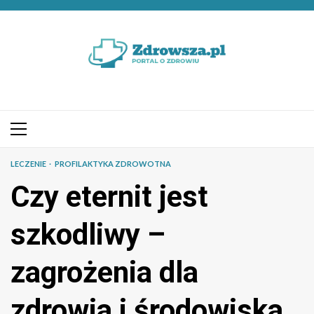
Przejdź
do
treści
Menu
główne
LECZENIE
PROFILAKTYKA ZDROWOTNA
Czy eternit jest
szkodliwy –
zagrożenia dla
zdrowia i środowiska