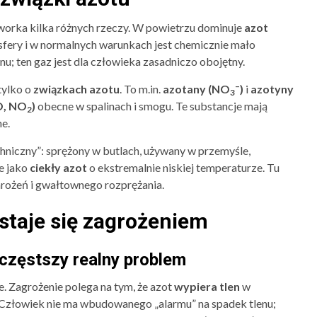
orka kilka różnych rzeczy. W powietrzu dominuje
azot
fery i w normalnych warunkach jest chemicznie mało
enu; ten gaz jest dla człowieka zasadniczo obojętny.
–
 tylko o
związkach azotu
. To m.in.
azotany (NO
)
i
azotyny
3
O, NO
)
obecne w spalinach i smogu. Te substancje mają
2
ne.
chniczny”: sprężony w butlach, używany w przemyśle,
że jako
ciekły azot
o ekstremalnie niskiej temperaturze. Tu
dmrożeń i gwałtownego rozprężania.
 staje się zagrożeniem
jczęstszy realny problem
e. Zagrożenie polega na tym, że azot
wypiera tlen
w
. Człowiek nie ma wbudowanego „alarmu” na spadek tlenu;