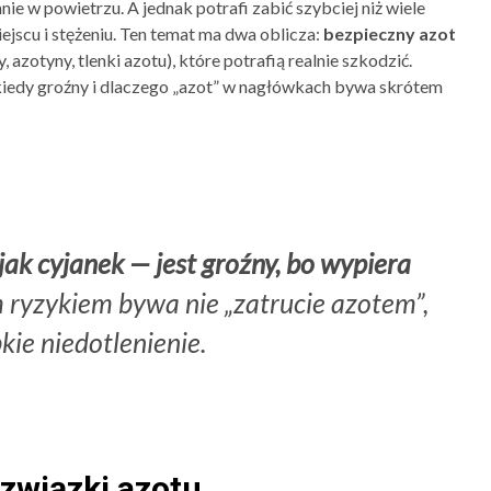
nnie w powietrzu. A jednak potrafi zabić szybciej niż wiele
iejscu i stężeniu. Ten temat ma dwa oblicza:
bezpieczny azot
, azotyny, tlenki azotu), które potrafią realnie szkodzić.
y, kiedy groźny i dlaczego „azot” w nagłówkach bywa skrótem
 jak cyjanek — jest groźny, bo wypiera
ryzykiem bywa nie „zatrucie azotem”,
kie niedotlenienie.
 związki azotu