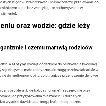
stych błędów: brak rękawic i osłony twarzy, przelewanie do
amkniętym aucie bez wentylacji, przechowywanie w
ciśnienie).
eniu oraz wodzie: gdzie leży
rganizmie i czemu martwią rodziców
dzie, a
azotyny
bywają dodatkiem do peklowania (wędliny)
są relatywnie mało toksyczne, ale mogą przekształcać się w
binę do methemoglobiny, co ogranicza przenoszenie tlenu we
yczny problem „blue baby syndrome”), szczególnie przy
żywanej do przygotowania mieszanek. U dorosłych
rdzo wysokie dawki nadal mogą być niebezpieczne.