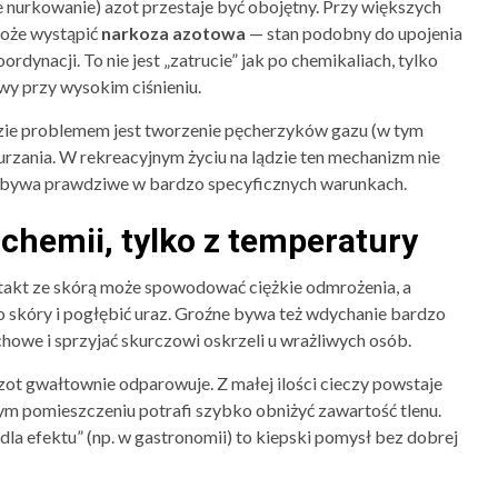
nurkowanie) azot przestaje być obojętny. Przy większych
 może wystąpić
narkoza azotowa
— stan podobny do upojenia
rdynacji. To nie jest „zatrucie” jak po chemikaliach, tylko
wy przy wysokim ciśnieniu.
dzie problemem jest tworzenie pęcherzyków gazu (w tym
rzania. W rekreacyjnym życiu na lądzie ten mechanizm nie
i” bywa prawdziwe w bardzo specyficznych warunkach.
z chemii, tylko z temperatury
takt ze skórą może spowodować ciężkie odmrożenia, a
 do skóry i pogłębić uraz. Groźne bywa też wdychanie bardzo
owe i sprzyjać skurczowi oskrzeli u wrażliwych osób.
azot gwałtownie odparowuje. Z małej ilości cieczy powstaje
m pomieszczeniu potrafi szybko obniżyć zawartość tlenu.
la efektu” (np. w gastronomii) to kiepski pomysł bez dobrej