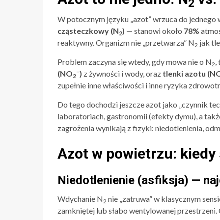
2
W potocznym języku „azot” wrzuca do jednego w
cząsteczkowy (N
)
— stanowi około
78%
atmos
2
reaktywny. Organizm nie „przetwarza” N
jak tl
2
Problem zaczyna się wtedy, gdy mowa nie o N
,
2
–
(NO
)
z żywności i wody, oraz
tlenki azotu (N
2
zupełnie inne właściwości i inne ryzyka zdrowot
Do tego dochodzi jeszcze azot jako „czynnik te
laboratoriach, gastronomii (efekty dymu), a tak
zagrożenia wynikają z fizyki: niedotlenienia, o
Azot w powietrzu: kiedy
Niedotlenienie (asfiksja) — na
Wdychanie N
nie „zatruwa” w klasycznym sensi
2
zamkniętej lub słabo wentylowanej przestrzeni