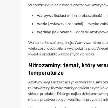
W codziennej diecie źródła azotanów i azotynów
warzywa liściaste
(np. rukola, szpinak) —
woda
(zwłaszcza ze studni) — ryzyko zależ
wędliny peklowane
— dodatki azotynowe 
Warto zachować proporcje. Warzywa, mimo azota
większości osób bilans wychodzi na plus. Więc
kwestia produktów ubocznych obróbki.
Nitrozaminy: temat, który wra
temperaturze
Azotyny mogą uczestniczyć w tworzeniu
nitroz
rakotwórczy. Ryzyko zależy od wielu czynników:
składu produktu. Dlatego najbardziej sensowne 
mocno przetworzonych wędlin, nie przypalać mię