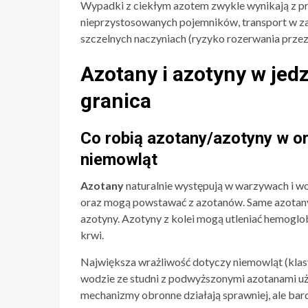
Wypadki z ciekłym azotem zwykle wynikają z pro
nieprzystosowanych pojemników, transport w z
szczelnych naczyniach (ryzyko rozerwania przez 
Azotany i azotyny w jedz
granica
Co robią azotany/azotyny w o
niemowląt
Azotany
naturalnie występują w warzywach i wo
oraz mogą powstawać z azotanów. Same azotany 
azotyny. Azotyny z kolei mogą utleniać hemoglo
krwi.
Największa wrażliwość dotyczy niemowląt (klas
wodzie ze studni z podwyższonymi azotanami u
mechanizmy obronne działają sprawniej, ale ba