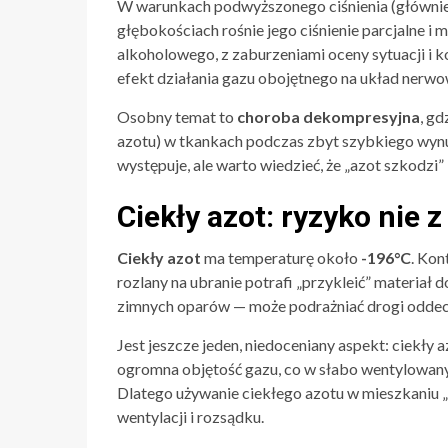
W warunkach podwyższonego ciśnienia (głównie 
głębokościach rośnie jego ciśnienie parcjalne i
alkoholowego, z zaburzeniami oceny sytuacji i koo
efekt działania gazu obojętnego na układ nerwo
Osobny temat to
choroba dekompresyjna
, g
azotu) w tkankach podczas zbyt szybkiego wynu
występuje, ale warto wiedzieć, że „azot szkodz
Ciekły azot: ryzyko nie 
Ciekły azot
ma temperaturę około
-196°C
. Kon
rozlany na ubranie potrafi „przykleić” materiał
zimnych oparów — może podrażniać drogi oddech
Jest jeszcze jeden, niedoceniany aspekt: ciekły 
ogromna objętość gazu, co w słabo wentylowany
Dlatego używanie ciekłego azotu w mieszkaniu „d
wentylacji i rozsądku.