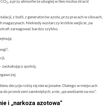
o CO
, a przy atmosferze ubogiej w tlen można stracić
2
talacji, z butli, z generatorów azotu, przy pracach w silosach,
ch magazynach. Niekiedy wystarczy krótkie wejście „na
 potrafi zareagować bardzo szybko.
ejmują:
ogi”,
ji,
— zaskakujący spokój,
zegawczej.
 tlenu decyzje robią się nieracjonalne. Dlatego w miejscach
cia do przestrzeni zamkniętych, a nie „sprawdzanie na nos”.
nie i „narkoza azotowa”