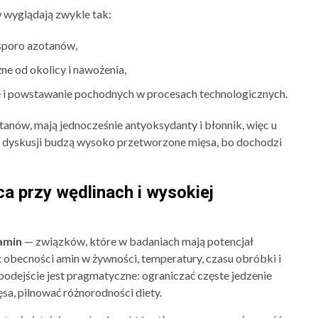
 wyglądają zwykle tak:
 sporo azotanów,
ne od okolicy i nawożenia,
i powstawanie pochodnych w procesach technologicznych.
nów, mają jednocześnie antyoksydanty i błonnik, więc u
ej dyskusji budzą wysoko przetworzone mięsa, bo dochodzi
ca przy wędlinach i wysokiej
amin
— związków, które w badaniach mają potencjał
 obecności amin w żywności, temperatury, czasu obróbki i
podejście jest pragmatyczne: ograniczać częste jedzenie
sa, pilnować różnorodności diety.