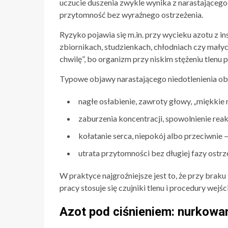
uczucie duszenia zwykle wynika z narastająceg
przytomność bez wyraźnego ostrzeżenia.
Ryzyko pojawia się m.in. przy wycieku azotu z ins
zbiornikach, studzienkach, chłodniach czy mały
chwilę”, bo organizm przy niskim stężeniu tlenu
Typowe objawy narastającego niedotlenienia ob
nagłe osłabienie, zawroty głowy, „miękkie n
zaburzenia koncentracji, spowolnienie reakc
kołatanie serca, niepokój albo przeciwnie 
utrata przytomności bez długiej fazy ostr
W praktyce najgroźniejsze jest to, że przy braku
pracy stosuje się czujniki tlenu i procedury wejś
Azot pod ciśnieniem: nurkowa