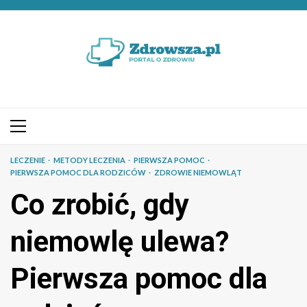
Przejdź
do
treści
Menu
główne
LECZENIE
METODY LECZENIA
PIERWSZA POMOC
PIERWSZA POMOC DLA RODZICÓW
ZDROWIE NIEMOWLĄT
Co zrobić, gdy
niemowlę ulewa?
Pierwsza pomoc dla