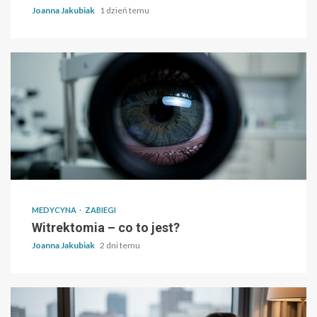
Joanna Jakubiak
1 dzień temu
MEDYCYNA
ZABIEGI
Witrektomia – co to jest?
Joanna Jakubiak
2 dni temu