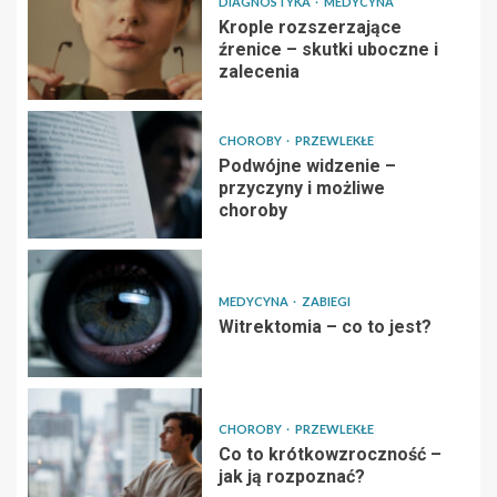
DIAGNOSTYKA
MEDYCYNA
Krople rozszerzające
źrenice – skutki uboczne i
zalecenia
CHOROBY
PRZEWLEKŁE
Podwójne widzenie –
przyczyny i możliwe
choroby
MEDYCYNA
ZABIEGI
Witrektomia – co to jest?
CHOROBY
PRZEWLEKŁE
Co to krótkowzroczność –
jak ją rozpoznać?