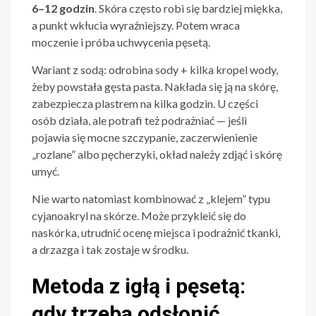
6–12 godzin
. Skóra często robi się bardziej miękka,
a punkt wkłucia wyraźniejszy. Potem wraca
moczenie i próba uchwycenia pęsetą.
Wariant z sodą: odrobina sody + kilka kropel wody,
żeby powstała gęsta pasta. Nakłada się ją na skórę,
zabezpiecza plastrem na kilka godzin. U części
osób działa, ale potrafi też podrażniać — jeśli
pojawia się mocne szczypanie, zaczerwienienie
„rozlane” albo pęcherzyki, okład należy zdjąć i skórę
umyć.
Nie warto natomiast kombinować z „klejem” typu
cyjanoakryl na skórze. Może przykleić się do
naskórka, utrudnić ocenę miejsca i podrażnić tkanki,
a drzazga i tak zostaje w środku.
Metoda z igłą i pęsetą:
gdy trzeba odsłonić