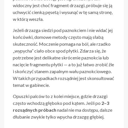
widoczny jest choć fragment drzazgi, próbuje się ją
uchwycić cienką pęsetą i wysunąć w tę samą stronę,
w którą weszła.
Jeżeli drzazga siedzi pod paznokciem i nie widać jej
końcówki, domowe metody często mają słabą
skuteczność. Moczenie pomaga na ból, ale rzadko
„wypycha” ciało obce spod płytki. Zdarza się, że
potrzebne jest delikatne skrócenie paznokcia lub
nacięcie fragmentu płytki — a to już łatwo zrobić źle
i skończyć stanem zapalnym wału paznokciowego.
W takich przypadkach rozsądniej jest skonsultować
temat w gabinecie.
Opuszki palców to z kolei miejsce, gdzie drzazgi
często wchodzą głęboko pod kątem. Jeśli po
2–3
rozsądnych próbach
nadal nie ma dostępu, dalsze
dłubanie zwykle tylko wpycha drzazgę głębiej.