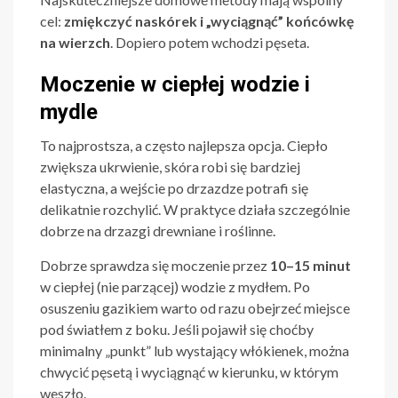
cel:
zmiękczyć naskórek i „wyciągnąć” końcówkę
na wierzch
. Dopiero potem wchodzi pęseta.
Moczenie w ciepłej wodzie i
mydle
To najprostsza, a często najlepsza opcja. Ciepło
zwiększa ukrwienie, skóra robi się bardziej
elastyczna, a wejście po drzazdze potrafi się
delikatnie rozchylić. W praktyce działa szczególnie
dobrze na drzazgi drewniane i roślinne.
Dobrze sprawdza się moczenie przez
10–15 minut
w ciepłej (nie parzącej) wodzie z mydłem. Po
osuszeniu gazikiem warto od razu obejrzeć miejsce
pod światłem z boku. Jeśli pojawił się choćby
minimalny „punkt” lub wystający włókienek, można
chwycić pęsetą i wyciągnąć w kierunku, w którym
weszło.