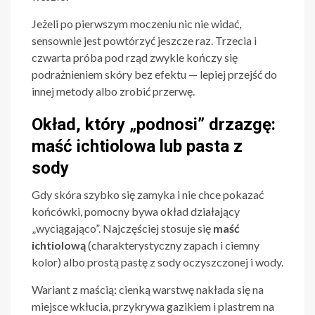
Jeżeli po pierwszym moczeniu nic nie widać,
sensownie jest powtórzyć jeszcze raz. Trzecia i
czwarta próba pod rząd zwykle kończy się
podrażnieniem skóry bez efektu — lepiej przejść do
innej metody albo zrobić przerwę.
Okład, który „podnosi” drzazgę:
maść ichtiolowa lub pasta z
sody
Gdy skóra szybko się zamyka i nie chce pokazać
końcówki, pomocny bywa okład działający
„wyciągająco”. Najczęściej stosuje się
maść
ichtiolową
(charakterystyczny zapach i ciemny
kolor) albo prostą pastę z sody oczyszczonej i wody.
Wariant z maścią: cienką warstwę nakłada się na
miejsce wkłucia, przykrywa gazikiem i plastrem na