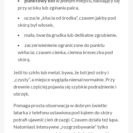
punktowy ból
w jednym miejscu, nasilający się
przy ucisku lub zginaniu palca,
uczucie „kłucia od środka”, czasem jakby pod
skórą był włosek,
mała, twarda grudka lub delikatne zgrubienie,
zaczerwienienie ograniczone do punktu
wkłucia; czasem cienka, ciemna kreseczka pod
skórą.
Jeśli to szkło lub metal, bywa, że ból jest ostry i
„czysty”, a miejsce wygląda niemal normalnie. Przy
drewnie częściej pojawia się szybkie podrażnienie i
obrzęk.
Pomaga prosta obserwacja w dobrym świetle:
latarka z telefonu ustawiona pod kątem do skóry
potrafi ujawnić cień drzazgi. Czasem działa też lupa.
Natomiast intensywne „rozgrzebywanie” tylko