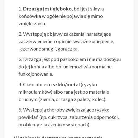
Drzazga jest głęboko
, ból jest silny, a
końcówka w ogóle nie pojawia się mimo
zmiękczania.
Występują objawy zakażenia: narastające
zaczerwienienie, ropienie, wyraźne ucieplenie,
„czerwone smugi”, gorączka.
Drzazga jest pod paznokciem i nie ma dostępu
do jej końca albo ból uniemożliwia normalne
funkcjonowanie.
Ciało obce to
szkło/metal
(ryzyko
mikroułamków) albo rana jest po materiale
brudnym (ziemia, drzazga z palety, kolec).
Występują choroby zwiększające ryzyko
powikłań (np. cukrzyca, zaburzenia odporności,
problemy z krążeniem w stopach).
W gabinecie dostępne są lepsze narzędzia,