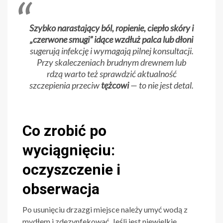
Szybko narastający ból, ropienie, ciepło skóry i
„czerwone smugi” idące wzdłuż palca lub dłoni
sugerują infekcję i wymagają pilnej konsultacji.
Przy skaleczeniach brudnym drewnem lub
rdzą warto też sprawdzić aktualność
szczepienia przeciw
tężcowi
— to nie jest detal.
Co zrobić po
wyciągnięciu:
oczyszczenie i
obserwacja
Po usunięciu drzazgi miejsce należy umyć wodą z
mydłem i zdezynfekować. Jeśli jest niewielkie,