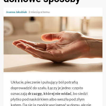
Joanna Jakubiak
2 miesiące temu
Ukłucie, pieczenie i pulsujący ból potrafią
doprowadzić do szału. Łączy je jedno: często
oznaczają
drzazgę, której nie widać
, bo siedzi
płytko pod naskórkiem albo weszła pod złym
kątem. Da się ją zwykle wyciągnąć w domu, ale nie