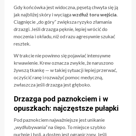
Gdy końcówka jest widoczna, pęsetą chwyta się ją
jak najbliżej skóry i wyciąga
wzdłuż toru wejścia
.
Ciągnięcie „do góry” zwiększa ryzyko złamania
drzazgi. Jeśli drzazga pęknie, lepiej wrócić do
moczenia i okładu, niż od razu agresywnie szukać
resztek.
W trakcie nie powinno się pojawiać intensywne
krwawienie. Krew oznacza zwykle, że naruszono
żywszą tkankę — w takiej sytuacji lepiej przerwać,
oczyścić ranę i rozważyć pomoc medyczną,
zwłaszcza jeśli drzazga jest głęboko.
Drzazga pod paznokciem i w
opuszkach: najczęstsze pułapki
Pod paznokciem najważniejsze jest unikanie
„wydłubywania” na ślepo. To miejsce szybko
puchnie i boli, a dostęp jest ograniczony. Jeśli