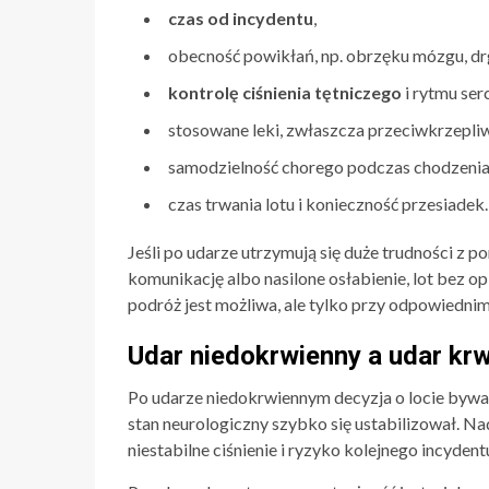
czas od incydentu
,
obecność powikłań, np. obrzęku mózgu, dr
kontrolę ciśnienia tętniczego
i rytmu ser
stosowane leki, zwłaszcza przeciwkrzepli
samodzielność chorego podczas chodzenia, j
czas trwania lotu i konieczność przesiadek.
Jeśli po udarze utrzymują się duże trudności z p
komunikację albo nasilone osłabienie, lot bez 
podróż jest możliwa, ale tylko przy odpowiedni
Udar niedokrwienny a udar kr
Po udarze niedokrwiennym decyzja o locie bywa 
stan neurologiczny szybko się ustabilizował. Na
niestabilne ciśnienie i ryzyko kolejnego incyden