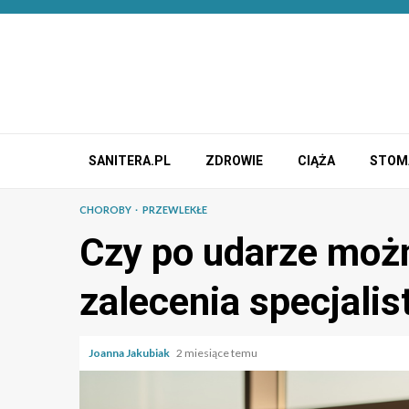
Przejdź
do
treści
SANITERA.PL
ZDROWIE
CIĄŻA
STOM
CHOROBY
PRZEWLEKŁE
Czy po udarze moż
zalecenia specjali
Joanna Jakubiak
2 miesiące temu