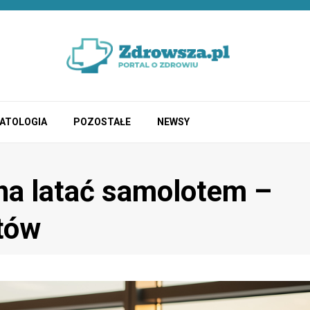
ATOLOGIA
POZOSTAŁE
NEWSY
na latać samolotem –
stów