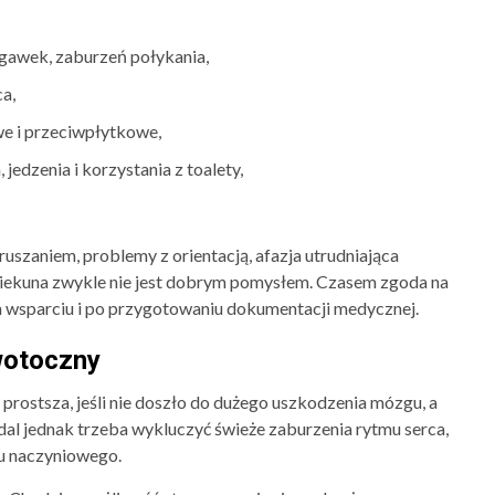
gawek, zaburzeń połykania,
ca,
we i przeciwpłytkowe,
edzenia i korzystania z toalety,
oruszaniem, problemy z orientacją, afazja utrudniająca
opiekuna zwykle nie jest dobrym pomysłem. Czasem zgoda na
m wsparciu i po przygotowaniu dokumentacji medycznej.
wotoczny
prostsza, jeśli nie doszło do dużego uszkodzenia mózgu, a
dal jednak trzeba wykluczyć świeże zaburzenia rytmu serca,
tu naczyniowego.