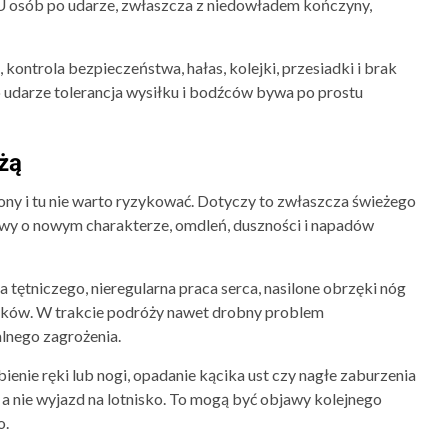
 osób po udarze, zwłaszcza z niedowładem kończyny,
kontrola bezpieczeństwa, hałas, kolejki, przesiadki i brak
po udarze tolerancja wysiłku i bodźców bywa po prostu
żą
żony i tu nie warto ryzykować. Dotyczy to zwłaszcza świeżego
owy o nowym charakterze, omdleń, duszności i napadów
 tętniczego, nieregularna praca serca, nasilone obrzęki nóg
eków. W trakcie podróży nawet drobny problem
alnego zagrożenia.
bienie ręki lub nogi, opadanie kącika ust czy nagłe zaburzenia
 a nie wyjazd na lotnisko. To mogą być objawy kolejnego
o.