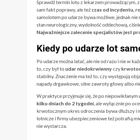
Sprawdź termin lotu z lekarzem prowadzącym, zani
sam fakt poprawy, ale też
czas od incydentu, r
samolotem po udarze bywa możliwe, jednak nie m
stan neurologiczny, wydolność oddechową, ciśni
Najważniejsze zalecenie specjalistów jest pr
Kiedy po udarze lot sa
Po udarze można latać, ale nie od razu i nie w ka
to, czy był to
udar niedokrwienny
czy
krwoto
stabilny. Znaczenie ma też to, czy występują ob
napady drgawkowe, silne zawroty głowy albo nies
W praktyce przyjmuje się, że po niepowikłanym
kilku dniach do 2 tygodni
, ale wyłącznie po oc
krwotocznym okres odroczenia bywa dłuższy i
lotnicze i firmy ubezpieczeniowe też potrafią
nie wystarcza.