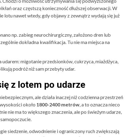
a. Chodzi o możliwość utrzymywania się podwyższonego
ikłań oraz częstszą konieczność dłuższej obserwacji. W
e lotu nawet wtedy, gdy objawy z zewnątrz wydają się już
nano np. zabieg neurochirurgiczny, założono dren lub
czególnie dokładna kwalifikacja. Tu nie ma miejsca na
a udarem: migotanie przedsionków, cukrzyca, miażdżyca,
likują podróż niż sam przebyty udar.
się z lotem po udarze
niebezpiecznym, ale działa inaczej niż codzienna przestrzeń
e wysokości około
1800-2400 metrów
, a to oznacza nieco
żnie nie ma to większego znaczenia, ale po świeżym udarze,
ć samopoczucie.
ugie siedzenie, odwodnienie i ograniczony ruch zwiększają