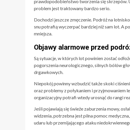
prawdopodobieństwo tworzenia się skrzepów. U
problem jest traktowany bardzo serio.
Dochodzi jeszcze zmęczenie. Podróż na lotnisko, 
snu potrafią wyczerpać bardziej niż sam lot. A 
mniejsza.
Objawy alarmowe przed podró
Są sytuacje, w których lot powinien zostać odło
pogorszenia neurologicznego, silnych bólów gł
drgawkowych.
Niepokój powinny wzbudzić także skoki ciśnienia
oraz problemy z połykaniem i przyjmowaniem l
organizacyjny potrafi wtedy urosnąć do rangi re
Jeśli pojawiają się świeże zaburzenia mowy, osła
widzenia, potrzebna jest pilna pomoc medyczna,
udaru lub przemijającego ataku niedokrwienneg