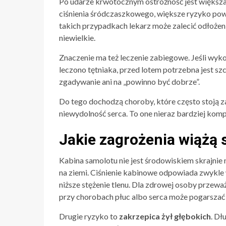
Po udarze krwotocznym ostrożność jest większ
ciśnienia śródczaszkowego, większe ryzyko pow
takich przypadkach lekarz może zalecić odłożeni
niewielkie.
Znaczenie ma też leczenie zabiegowe. Jeśli wyko
leczono tętniaka, przed lotem potrzebna jest sz
zgadywanie ani na „powinno być dobrze”.
Do tego dochodzą choroby, które często stoją z
niewydolność serca. To one nieraz bardziej komp
Jakie zagrożenia wiążą 
Kabina samolotu nie jest środowiskiem skrajnie 
na ziemi. Ciśnienie kabinowe odpowiada zwykl
niższe stężenie tlenu. Dla zdrowej osoby przewa
przy chorobach płuc albo serca może pogarsza
Drugie ryzyko to
zakrzepica żył głębokich
. Dł