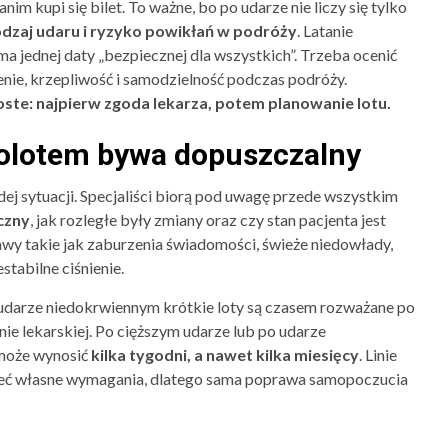
m kupi się bilet. To ważne, bo po udarze nie liczy się tylko
odzaj udaru i ryzyko powikłań w podróży
. Latanie
a jednej daty „bezpiecznej dla wszystkich”. Trzeba ocenić
enie, krzepliwość i samodzielność podczas podróży.
oste: najpierw zgoda lekarza, potem planowanie lotu.
molotem bywa dopuszczalny
żdej sytuacji. Specjaliści biorą pod uwagę przede wszystkim
czny
, jak rozległe były zmiany oraz czy stan pacjenta jest
jawy takie jak zaburzenia świadomości, świeże niedowłady,
tabilne ciśnienie.
 udarze niedokrwiennym krótkie loty są czasem rozważane po
enie lekarskiej. Po cięższym udarze lub po udarze
 może wynosić
kilka tygodni, a nawet kilka miesięcy
. Linie
 mieć własne wymagania, dlatego sama poprawa samopoczucia