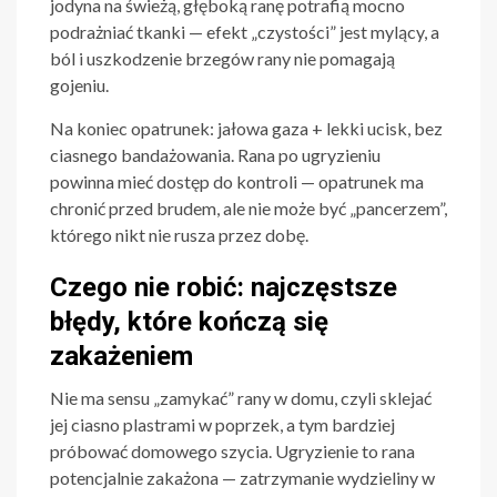
jodyna na świeżą, głęboką ranę potrafią mocno
podrażniać tkanki — efekt „czystości” jest mylący, a
ból i uszkodzenie brzegów rany nie pomagają
gojeniu.
Na koniec opatrunek: jałowa gaza + lekki ucisk, bez
ciasnego bandażowania. Rana po ugryzieniu
powinna mieć dostęp do kontroli — opatrunek ma
chronić przed brudem, ale nie może być „pancerzem”,
którego nikt nie rusza przez dobę.
Czego nie robić: najczęstsze
błędy, które kończą się
zakażeniem
Nie ma sensu „zamykać” rany w domu, czyli sklejać
jej ciasno plastrami w poprzek, a tym bardziej
próbować domowego szycia. Ugryzienie to rana
potencjalnie zakażona — zatrzymanie wydzieliny w