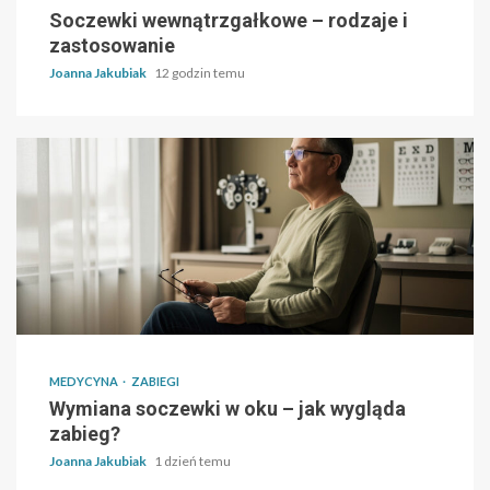
Soczewki wewnątrzgałkowe – rodzaje i
zastosowanie
Joanna Jakubiak
12 godzin temu
MEDYCYNA
ZABIEGI
Wymiana soczewki w oku – jak wygląda
zabieg?
Joanna Jakubiak
1 dzień temu