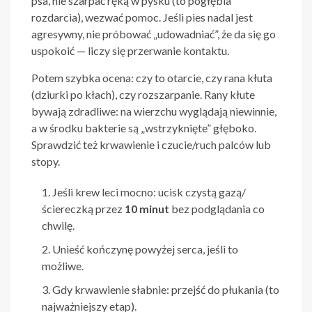
psa, nie szarpać ręką w pysku (to pogłębia
rozdarcia), wezwać pomoc. Jeśli pies nadal jest
agresywny, nie próbować „udowadniać”, że da się go
uspokoić — liczy się przerwanie kontaktu.
Potem szybka ocena: czy to otarcie, czy rana kłuta
(dziurki po kłach), czy rozszarpanie. Rany kłute
bywają zdradliwe: na wierzchu wyglądają niewinnie,
a w środku bakterie są „wstrzyknięte” głęboko.
Sprawdzić też krwawienie i czucie/ruch palców lub
stopy.
Jeśli krew leci mocno: ucisk czystą gazą/
ściereczką przez
10 minut
bez podglądania co
chwilę.
Unieść kończynę powyżej serca, jeśli to
możliwe.
Gdy krwawienie słabnie: przejść do płukania (to
najważniejszy etap).