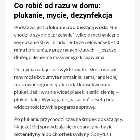
Co robić od razu w domu:
płukanie, mycie, dezynfekcja
Podstawą jest
płukanie pod bieżącą wodą
. Nie
chodzi o szybkie „przelanie”, tylko o mechaniczne
wypłukanie śliny i brudu. Dobrze celować w
5–10
minut
płukania, a przy ranach kłutych — jeszcze
dłużej, o ile nie ma masywnego krwawienia.
Do mycia nadaje się zwykłe mydło. Skóra wokół
rany może być umyta normalnie; samą ranę lepiej
traktować łagodniej, ale nadal konsekwentnie
płukać. Jeśli w ranie widać piasek, sierść, ziemię —
płukać dalej. Wyciąganie „na sucho” pęsetą bez
widoczności zwykle pogarsza sprawę.
Po płukaniu przychodzi czas na środek odkażający.
Najczęściej sprawdzają się preparaty na bazie
oktenidyny
albo
chlorheksydyny
. Spirytus i