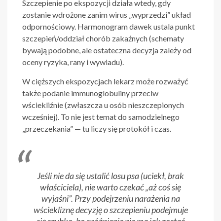
Szczepienie po ekspozycji działa wtedy, gdy
zostanie wdrożone zanim wirus „wyprzedzi” układ
odpornościowy. Harmonogram dawek ustala punkt
szczepień/oddział chorób zakaźnych (schematy
bywają podobne, ale ostateczna decyzja zależy od
oceny ryzyka, rany i wywiadu).
W cięższych ekspozycjach lekarz może rozważyć
także podanie immunoglobuliny przeciw
wściekliźnie (zwłaszcza u osób nieszczepionych
wcześniej). To nie jest temat do samodzielnego
„przeczekania” — tu liczy się protokół i czas.
Jeśli nie da się ustalić losu psa (uciekł, brak
właściciela), nie warto czekać „aż coś się
wyjaśni”. Przy podejrzeniu narażenia na
wściekliznę decyzję o szczepieniu podejmuje