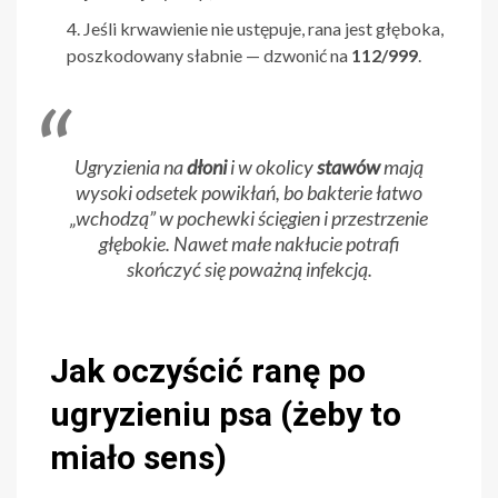
Jeśli krwawienie nie ustępuje, rana jest głęboka,
poszkodowany słabnie — dzwonić na
112/999
.
Ugryzienia na
dłoni
i w okolicy
stawów
mają
wysoki odsetek powikłań, bo bakterie łatwo
„wchodzą” w pochewki ścięgien i przestrzenie
głębokie. Nawet małe nakłucie potrafi
skończyć się poważną infekcją.
Jak oczyścić ranę po
ugryzieniu psa (żeby to
miało sens)