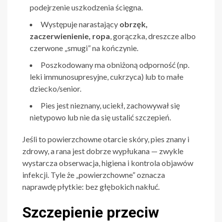
podejrzenie uszkodzenia ścięgna.
Występuje narastający
obrzęk,
zaczerwienienie, ropa
, gorączka, dreszcze albo
czerwone „smugi” na kończynie.
Poszkodowany ma obniżoną odporność (np.
leki immunosupresyjne, cukrzyca) lub to małe
dziecko/senior.
Pies jest nieznany, uciekł, zachowywał się
nietypowo lub nie da się ustalić szczepień.
Jeśli to powierzchowne otarcie skóry, pies znany i
zdrowy, a rana jest dobrze wypłukana — zwykle
wystarcza obserwacja, higiena i kontrola objawów
infekcji. Tyle że „powierzchowne” oznacza
naprawdę płytkie: bez głębokich nakłuć.
Szczepienie przeciw