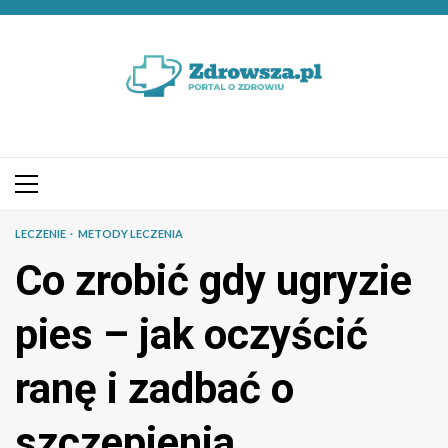
Przejdź
do
treści
Menu
główne
LECZENIE
METODY LECZENIA
Co zrobić gdy ugryzie
pies – jak oczyścić
ranę i zadbać o
szczepienia