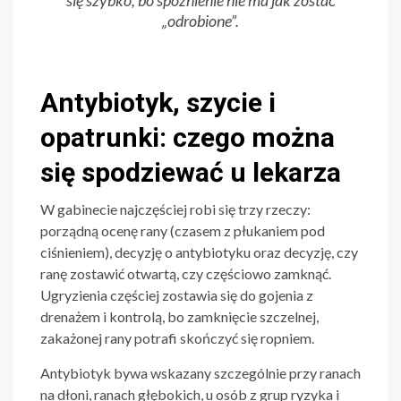
się szybko, bo spóźnienie nie ma jak zostać
„odrobione”.
Antybiotyk, szycie i
opatrunki: czego można
się spodziewać u lekarza
W gabinecie najczęściej robi się trzy rzeczy:
porządną ocenę rany (czasem z płukaniem pod
ciśnieniem), decyzję o antybiotyku oraz decyzję, czy
ranę zostawić otwartą, czy częściowo zamknąć.
Ugryzienia częściej zostawia się do gojenia z
drenażem i kontrolą, bo zamknięcie szczelnej,
zakażonej rany potrafi skończyć się ropniem.
Antybiotyk bywa wskazany szczególnie przy ranach
na dłoni, ranach głębokich, u osób z grup ryzyka i