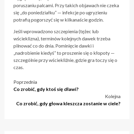
poruszaniu palcami. Przy takich objawach nie czeka
się „do poniedziałku” — infekcje po ugryzieniu
potrafią pogorszyć się w kilkanaście godzin.
Jeśli wprowadzono szczepienia (tężec lub
wścieklizna), terminów kolejnych dawek trzeba
pilnować co do dnia. Pominięcie dawki i
„nadrobienie kiedyś” to proszenie się o kłopoty —
szczególnie przy wściekliźnie, gdzie gra toczy się o
czas.
Nawigacja
Poprzednia
Co zrobić, gdy ktoś się dławi?
wpisu
Kolejna
Co zrobić, gdy głowa kleszcza zostanie w ciele?