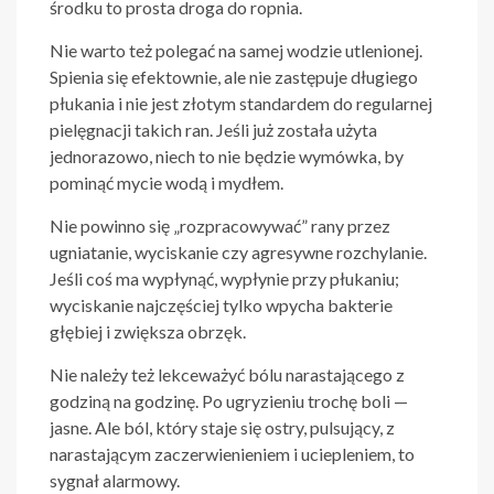
środku to prosta droga do ropnia.
Nie warto też polegać na samej wodzie utlenionej.
Spienia się efektownie, ale nie zastępuje długiego
płukania i nie jest złotym standardem do regularnej
pielęgnacji takich ran. Jeśli już została użyta
jednorazowo, niech to nie będzie wymówka, by
pominąć mycie wodą i mydłem.
Nie powinno się „rozpracowywać” rany przez
ugniatanie, wyciskanie czy agresywne rozchylanie.
Jeśli coś ma wypłynąć, wypłynie przy płukaniu;
wyciskanie najczęściej tylko wpycha bakterie
głębiej i zwiększa obrzęk.
Nie należy też lekceważyć bólu narastającego z
godziną na godzinę. Po ugryzieniu trochę boli —
jasne. Ale ból, który staje się ostry, pulsujący, z
narastającym zaczerwienieniem i uciepleniem, to
sygnał alarmowy.