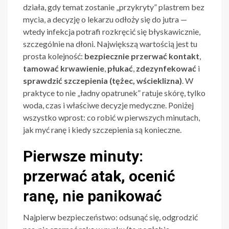
działa, gdy temat zostanie „przykryty” plastrem bez
mycia, a decyzję o lekarzu odłoży się do jutra —
wtedy infekcja potrafi rozkręcić się błyskawicznie,
szczególnie na dłoni. Największą wartością jest tu
prosta kolejność:
bezpiecznie przerwać kontakt
,
tamować krwawienie
,
płukać
,
zdezynfekować
i
sprawdzić szczepienia (tężec, wścieklizna)
. W
praktyce to nie „ładny opatrunek” ratuje skórę, tylko
woda, czas i właściwe decyzje medyczne. Poniżej
wszystko wprost: co robić w pierwszych minutach,
jak myć ranę i kiedy szczepienia są konieczne.
Pierwsze minuty:
przerwać atak, ocenić
ranę, nie panikować
Najpierw bezpieczeństwo: odsunąć się, odgrodzić