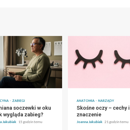
CYNA
ZABIEGI
ANATOMIA
NARZĄDY
iana soczewki w oku
Skośne oczy – cechy i
ak wygląda zabieg?
znaczenie
a Jakubiak
15 godzin temu
Joanna Jakubiak
21 godzin temu