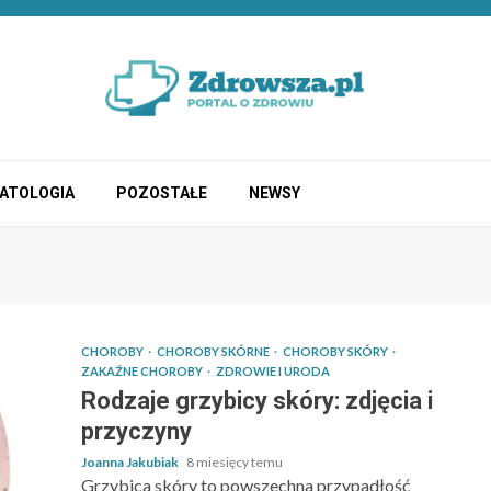
ATOLOGIA
POZOSTAŁE
NEWSY
CHOROBY
CHOROBY SKÓRNE
CHOROBY SKÓRY
ZAKAŹNE CHOROBY
ZDROWIE I URODA
Rodzaje grzybicy skóry: zdjęcia i
przyczyny
Joanna Jakubiak
8 miesięcy temu
Grzybica skóry to powszechna przypadłość