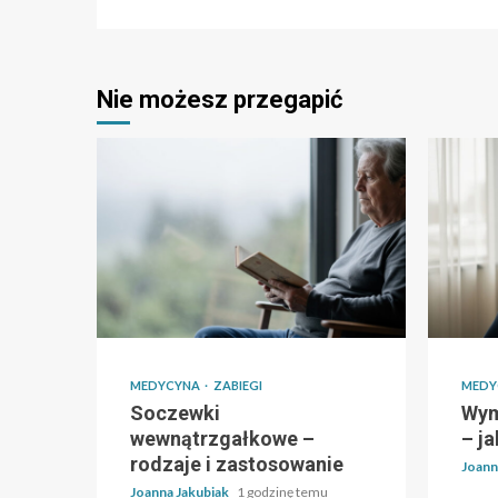
Nie możesz przegapić
MEDYCYNA
ZABIEGI
MEDY
Soczewki
Wym
wewnątrzgałkowe –
– j
rodzaje i zastosowanie
Joann
Joanna Jakubiak
1 godzinę temu