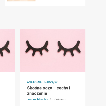
ANATOMIA
NARZĄDY
Skośne oczy – cechy i
znaczenie
Joanna Jakubiak
1 dzień temu