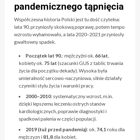
pandemicznego tąpnięcia
Współczesna historia Polski jest tu dość czytelna:
lata 90. przyniosły skokową poprawę, potem tempo
wzrostu wyhamowało, a lata 2020–2021 przyniosły
gwałtowny spadek.
Początek lat 90.
: mężczyźni ok.
66 lat
,
kobiety ok.
75 lat
(szacunki GUS z tablic trwania
życia dla początku dekady). Wysoka była
umieralność sercowo-naczyniowa, silnie działały
czynniki stylu życia i warunki pracy.
2000–2010
: systematyczny wzrost, m.in.
dzięki lepszemu leczeniu ostrych stanów
kardiologicznych, poprawie diagnostyki i
spadkowi palenia w części populacji.
2019 (tuż przed pandemią)
: ok.
74,1
roku dla
mężczyzn i
81,8
dla kobiet.