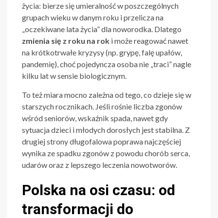
życia: bierze się umieralność w poszczególnych
grupach wieku w danym roku i przelicza na
„oczekiwane lata życia” dla noworodka. Dlatego
zmienia się z roku na rok
i może reagować nawet
na krótkotrwałe kryzysy (np. grypę, falę upałów,
pandemię), choć pojedyncza osoba nie „traci” nagle
kilku lat w sensie biologicznym.
To też miara mocno zależna od tego, co dzieje się w
starszych rocznikach. Jeśli rośnie liczba zgonów
wśród seniorów, wskaźnik spada, nawet gdy
sytuacja dzieci i młodych dorosłych jest stabilna. Z
drugiej strony długofalowa poprawa najczęściej
wynika ze spadku zgonów z powodu chorób serca,
udarów oraz z lepszego leczenia nowotworów.
Polska na osi czasu: od
transformacji do