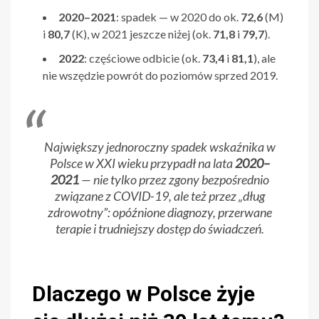
2020–2021
: spadek — w 2020 do ok.
72,6
(M)
i
80,7
(K), w 2021 jeszcze niżej (ok.
71,8
i
79,7
).
2022
: częściowe odbicie (ok.
73,4
i
81,1
), ale
nie wszędzie powrót do poziomów sprzed 2019.
Największy jednoroczny spadek wskaźnika w
Polsce w XXI wieku przypadł na lata
2020–
2021
— nie tylko przez zgony bezpośrednio
związane z COVID-19, ale też przez „dług
zdrowotny”: opóźnione diagnozy, przerwane
terapie i trudniejszy dostęp do świadczeń.
Dlaczego w Polsce żyje