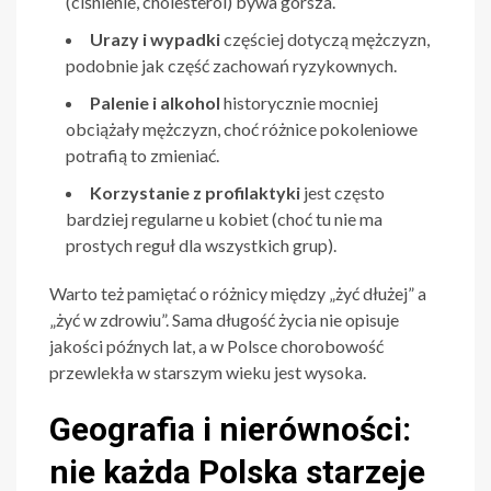
(ciśnienie, cholesterol) bywa gorsza.
Urazy i wypadki
częściej dotyczą mężczyzn,
podobnie jak część zachowań ryzykownych.
Palenie i alkohol
historycznie mocniej
obciążały mężczyzn, choć różnice pokoleniowe
potrafią to zmieniać.
Korzystanie z profilaktyki
jest często
bardziej regularne u kobiet (choć tu nie ma
prostych reguł dla wszystkich grup).
Warto też pamiętać o różnicy między „żyć dłużej” a
„żyć w zdrowiu”. Sama długość życia nie opisuje
jakości późnych lat, a w Polsce chorobowość
przewlekła w starszym wieku jest wysoka.
Geografia i nierówności:
nie każda Polska starzeje