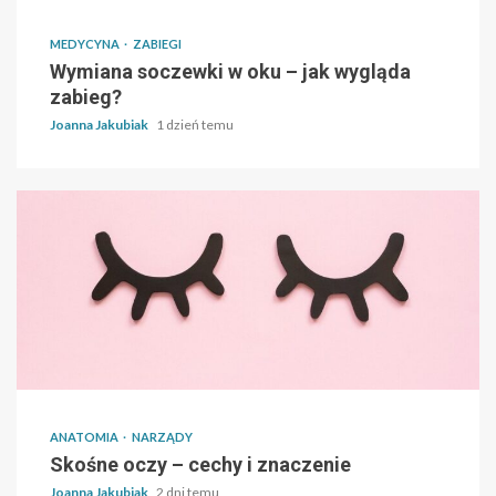
MEDYCYNA
ZABIEGI
Wymiana soczewki w oku – jak wygląda
zabieg?
Joanna Jakubiak
1 dzień temu
ANATOMIA
NARZĄDY
Skośne oczy – cechy i znaczenie
Joanna Jakubiak
2 dni temu