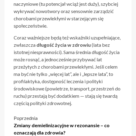
naczyniowe (tu potencjał wciąż jest duży), szybciej
wykrywać nowotwory oraz sensownie zarządzić
chorobami przewlekłymi w starzejącym się
społeczeństwie.
Coraz ważniejsze będą też wskaźniki uzupełniające,
zwłaszcza
długość życia w zdrowiu
(lata bez
istotnej niesprawności). Sama średnia długość życia
może rosnąć, a jednocześnie przybywać lat
przeżytych z chorobami przewlekłymi. Jeśli celem
ma być nie tylko „więcej lat”, ale i „lepsze lata”, to
profilaktyka, dostępność leczenia i polityki
środowiskowe (powietrze, transport, przestrzeń do
ruchu) przestają być dodatkiem — stają się twardą
częścią polityki zdrowotnej.
Nawigacja
Poprzednia
Zmiany demielinizacyjne w rezonansie – co
wpisu
oznaczają dla zdrowia?