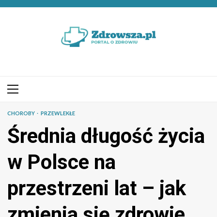
Przejdź
do
treści
Menu
główne
CHOROBY
PRZEWLEKŁE
Średnia długość życia
w Polsce na
przestrzeni lat – jak
zmienia się zdrowie