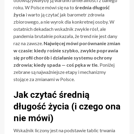
obowiązywałyby ją warunki umieralności z danego
roku. W Polsce mówi się na to
średnia długość
życia
i warto ją czytać jak barometr zdrowia
zbiorowego, a nie wyrok dla konkretnej osoby. W
ostatnich dekadach wskaźnik zwykle rósł, ale
pandemia brutalnie pokazała, że trend nie jest dany
raz na zawsze.
Najwięcej mówi porównanie zmian
w czasie: kiedy rośnie szybko, zwykle poprawia
się profil chorób i działanie systemu ochrony
zdrowia; kiedy spada — coś pęka w tle.
Poniżej
zebrane są najważniejsze etapy i mechanizmy
stojące za zmianami w Polsce.
Jak czytać średnią
długość życia (i czego ona
nie mówi)
Wskaźnik liczony jest na podstawie tablic trwania