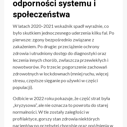
odporności systemu i
społeczeństwa
W latach 2020–2021 wskaźnik spadł wyraźnie, co
było skutkiem jednoczesnego uderzenia kilku fal. Po
pierwsze: zgony bezpośrednio związane z
zakażeniem. Po drugie: przeciążenie ochrony
zdrowia i utrudniony dostęp do diagnostyki oraz
leczenia innych chorób, zwłaszcza przewlekłych i
nowotworów. Po trzecie: pogorszenie zachowań
zdrowotnych w lockdownach (mniej ruchu, więcej
stresu, częstsze sięganie po używki w części
populacji).
Odbicie w 2022 roku pokazuje, że część strat była
„kryzysowa”, ale nie oznacza to powrotu do starej
normalności. W tle zostały zaległości w
profilaktyce, gorszy stan zdrowia niektórych
pacjentów po przebytej chorobie oraz opóźnienia w