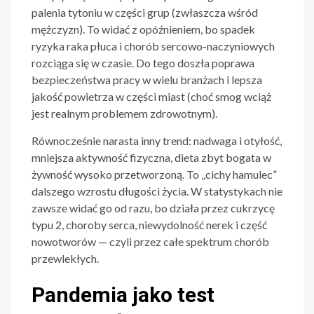
palenia tytoniu w części grup (zwłaszcza wśród
mężczyzn). To widać z opóźnieniem, bo spadek
ryzyka raka płuca i chorób sercowo-naczyniowych
rozciąga się w czasie. Do tego doszła poprawa
bezpieczeństwa pracy w wielu branżach i lepsza
jakość powietrza w części miast (choć smog wciąż
jest realnym problemem zdrowotnym).
Równocześnie narasta inny trend: nadwaga i otyłość,
mniejsza aktywność fizyczna, dieta zbyt bogata w
żywność wysoko przetworzoną. To „cichy hamulec”
dalszego wzrostu długości życia. W statystykach nie
zawsze widać go od razu, bo działa przez cukrzycę
typu 2, choroby serca, niewydolność nerek i część
nowotworów — czyli przez całe spektrum chorób
przewlekłych.
Pandemia jako test