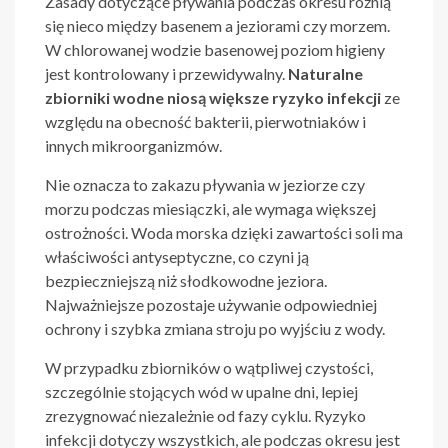
Zasady dotyczące pływania podczas okresu różnią
się nieco między basenem a jeziorami czy morzem.
W chlorowanej wodzie basenowej poziom higieny
jest kontrolowany i przewidywalny.
Naturalne
zbiorniki wodne niosą większe ryzyko infekcji
ze
względu na obecność bakterii, pierwotniaków i
innych mikroorganizmów.
Nie oznacza to zakazu pływania w jeziorze czy
morzu podczas miesiączki, ale wymaga większej
ostrożności. Woda morska dzięki zawartości soli ma
właściwości antyseptyczne, co czyni ją
bezpieczniejszą niż słodkowodne jeziora.
Najważniejsze pozostaje używanie odpowiedniej
ochrony i szybka zmiana stroju po wyjściu z wody.
W przypadku zbiorników o wątpliwej czystości,
szczególnie stojących wód w upalne dni, lepiej
zrezygnować niezależnie od fazy cyklu. Ryzyko
infekcji dotyczy wszystkich, ale podczas okresu jest