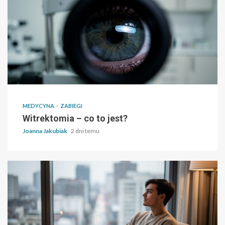
MEDYCYNA
ZABIEGI
Witrektomia – co to jest?
Joanna Jakubiak
2 dni temu