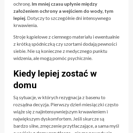
ochronę.
Im mniej czasu upłynie między
założeniem ochrony a wejściem do wody, tym
lepiej
. Dotyczy to szczególnie dni intensywnego
krwawienia.
Stroje kąpielowe z ciemnego materiału i ewentualnie
z krótką spódniczką czy szortami dodają pewności
siebie. Nie są konieczne z medycznego punktu
widzenia, ale mogą pomóc psychicznie.
Kiedy lepiej zostać w
domu
Są sytuacje, w których rezygnacja z basenu to
rozsądna decyzja. Pierwszy dzień miesiączki często
wiąże się z najintensywniejszym krwawieniem i
największym dyskomfortem. Jeśli skurcze są
bardzo silne, zmęczenie przytłaczające, a sama myśl
o wyjściu z domu przytłacza – nie ma powodu się