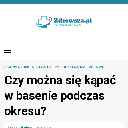
Przejdź
do
treści
Menu
główne
HIGIENA OSOBISTA
LECZENIE
METODY LECZENIA
ZDROWIE
Czy można się kąpać
w basenie podczas
okresu?
Joanna Jakubiak
5 miesięcy temu