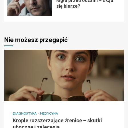
Mgła przed oczami – skąd
się bierze?
Nie możesz przegapić
DIAGNOSTYKA
MEDYCYNA
Krople rozszerzające źrenice – skutki
uboczne i zalecenia